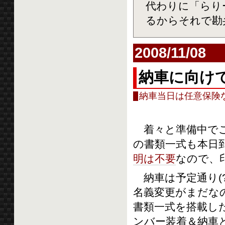
代わりに「らり
るからそれで勘
2008/11/08
納車に向け
納車当日は任意保険なし(
着々と準備中でご
の書類一式も本日
明は不要
なので、
納車は予定通り(?
名義変更がまだな
書類一式を搭載し
ンバー装着＆納車