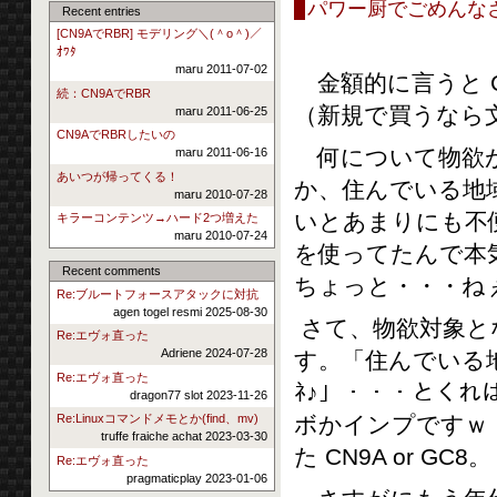
パワー厨でごめんな
Recent entries
[CN9AでRBR] モデリング＼(＾o＾)／
ｵﾜﾀ
maru 2011-07-02
金額的に言うと CB
続：CN9AでRBR
（新規で買うなら
maru 2011-06-25
CN9AでRBRしたいの
何について物欲が
maru 2011-06-16
あいつが帰ってくる！
か、住んでいる地
maru 2010-07-28
いとあまりにも不便
キラーコンテンツ→ハード2つ増えた
maru 2010-07-24
を使ってたんで本
Recent comments
ちょっと・・・ね
Re:ブルートフォースアタックに対抗
agen togel resmi 2025-08-30
さて、物欲対象と
Re:エヴォ直った
Adriene 2024-07-28
す。「住んでいる地
Re:エヴォ直った
ﾈ♪」・・・とく
dragon77 slot 2023-11-26
ボかインプですｗ
Re:Linuxコマンドメモとか(find、mv)
truffe fraiche achat 2023-03-30
た CN9A or GC8。
Re:エヴォ直った
pragmaticplay 2023-01-06