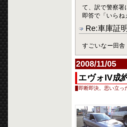
て、訳で警察署
即答で「いらね
Re:車庫証
すごいなー田舎
2008/11/05
エヴォIV成
即断即決。思い立っ