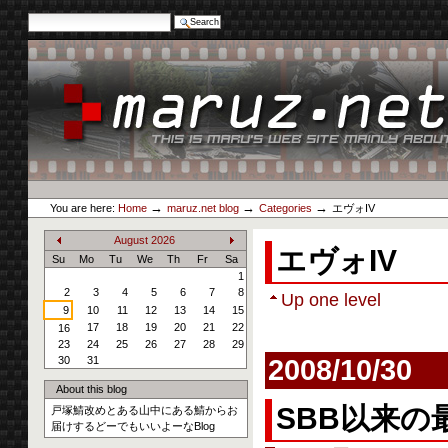
Search Site
Advanced Search…
Skip
to
content.
|
Skip
to
navigation
Personal
maruz.net
tools
→
→
→
You are here:
Home
maruz.net blog
Categories
エヴォIV
August
2026
エヴォIV
«
»
Su
Mo
Tu
We
Th
Fr
Sa
1
2
3
4
5
6
7
8
Up one level
9
10
11
12
13
14
15
17
18
19
20
21
22
16
23
24
25
26
27
28
29
30
31
2008/10/30
About this blog
SBB以来の
戸塚鯖改めとある山中にある鯖からお
届けするどーでもいいよーなBlog