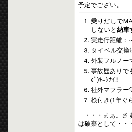
予定でござい。
乗りだしでM
しないと
納車
実走行距離：～1
タイベル交換
外装フルノー
事故歴ありで
εﾟ)ｷﾆｼﾅｲ!!
社外マフラー
検付き(1年ぐ
・・・まぁ。さす
は破棄として・・