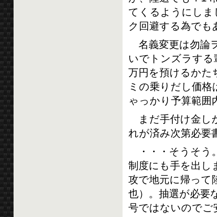
てくるようにしま
ク回避する為でも
名義変更は勿論ヲ
いでトンズラする
万円を預けるかた
ミの乗りだし価格は
ゃっかり予算範囲
まだ手付け金しか
れが済み次第必要
・・・そうそう。
制度にも手を出し
攻で地元に帰って陸
也）。抽選が必要
号ではないのでご