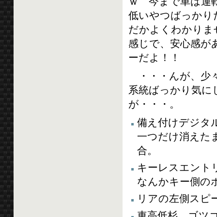
ｗ 今まで車は運
低いやつばっかり
だかよくわかりま
感じで、安心感が
ーだよ！！
・・・んが、少々
系統ばっかり気に
が・・・。
備え付けデジタ
一つだけ消えた
合。
キーレスエント
なんかキー側のボタ
リアの左側スピ
車高低杉。ゴツ