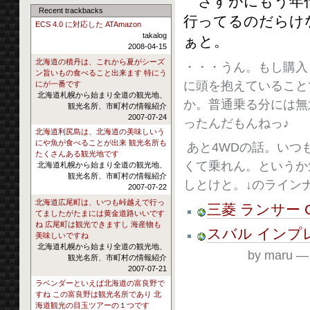
さすがにもう年代
Recent trackbacks
行ってるのだらけ
ECS 4.0 に対応した ATAmazon
takalog
ぁと。
2008-04-15
北海道の積丹は、これから夏がシーズ
・・・うん。もし購入
ン旨いもの食べること出来ます 特にう
に頭を抱えていること
にが一番です
北海道札幌から始まり全道の観光地、
か。普通乗る分には無
観光名所、市町村の情報紹介
2007-07-24
ったんだもんねっ♪
北海道利尻島は、北海道の美味しいう
にや魚が食べることが出来 観光名所も
あと4WDの話。いつ
たくさんある観光地です
くて乗れん。というか
北海道札幌から始まり全道の観光地、
観光名所、市町村の情報紹介
しとけと。↓のライン
2007-07-22
北海道広尾町は、いつも峠越えで行っ
三菱 ランサー 
てましたがたまには黄金道路いいです
ね 広尾町は観光できますし 海産物も
スバル インプレ
美味しいですね
北海道札幌から始まり全道の観光地、
by maru
観光名所、市町村の情報紹介
2007-07-21
ラベンダーといえば北海道の富良野で
すね この富良野は観光名所であり 北
海道観光の目玉ツアーの１つです