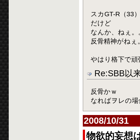
スカGT-R（
だけど
なんか、ねぇ。
反骨精神がねぇ
やはり格下で頑
Re:SBB
反骨かｗ
なればヲレの場
2008/10/31
物欲的妄想