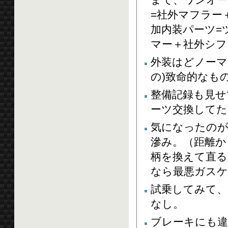
=社外マフラー
加内装パーツ=ツ
マー＋社外シフ
外装はどノーマ
の)致命的なも
整備記録も見せ
ーツ交換してた
気になったのが
滲み。（距離か
柄を換えて直るこ
なら最悪ガスケ
試乗してみて、
なし。
ブレーキにも違