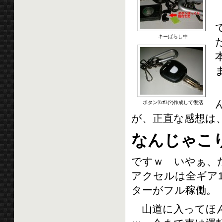
キーばらし中
ボタンﾜﾝｵﾌ(?)作成して復活
が、正直な感想は
なんじゃこ
ですｗ いやぁ、
アクセルは全ギア
ターがフル稼働。
山道に入ってほん