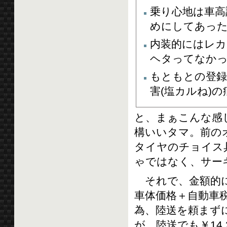
乗り心地は車高
めにしてあっ
内装的にはレ
ヘタってなか
もともとの登録
害(塩カルね)
と、まぁこんな感
構いいタマ。前の
タイヤのチョイス
ゃではなく、サー
それで、金額的に
車体価格＋自動車
為、陸送を頼まず
が、陸送でも￥14