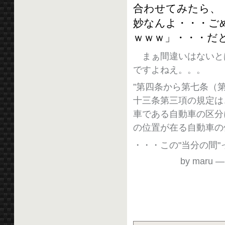
合わせてみたら、
妙なんよ・・・ごめ
ｗｗｗ」・・・だと
まぁ間違いはないとは
ですよねえ。。。
”第四条から第七条（
十三条第三項の規定は
車である自動車の区分
の位置が在る自動車の
・・・この"当分の間"って
by maru