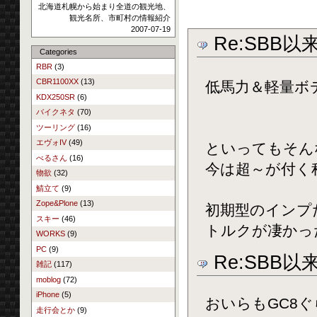
北海道札幌から始まり全道の観光地、
観光名所、市町村の情報紹介
2007-07-19
Re:SBB
Categories
RBR
(3)
CBR1100XX
(13)
低馬力＆軽量ボ
KDX250SR
(6)
バイクネタ
(70)
ツーリング
(16)
エヴォIV
(49)
といってもそん
べるさん
(16)
今は超～が付く
物欲
(32)
鯖立て
(9)
Zope&Plone
(13)
初期型のインプ
スキー
(46)
トルクが凄かっ
WORKS
(9)
PC
(9)
Re:SBB
雑記
(117)
moblog
(72)
iPhone
(5)
おいらもGC8ぐ
走行会とか
(9)