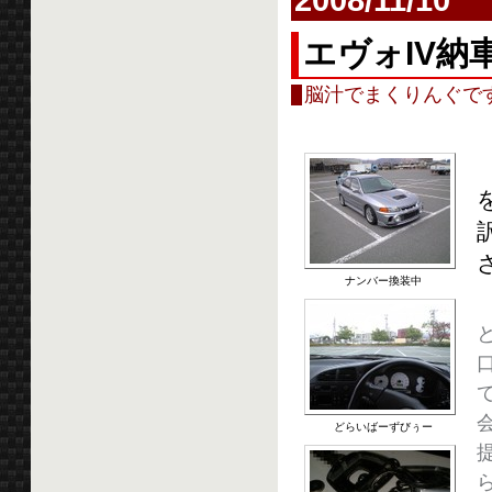
エヴォIV納
脳汁でまくりんぐで
ナンバー換装中
どらいばーずびぅー