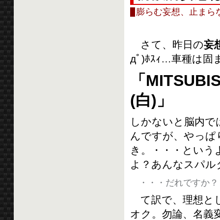
膨らむ妄想、止まらな
さて、昨日の
妄
дﾟ)ﾎｽｨ…車種は
「MITSUBISH
(白)」
しかないと脳内で
んですが、やっぱ
き。・・・という
よ？あんなスパル
・・・だれですか？
て訳で、理想とし
オク。勿論、名義