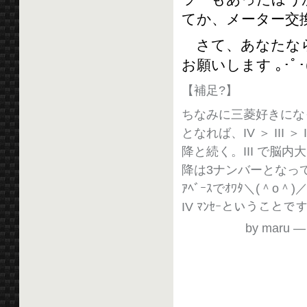
てか、メーター交
さて、あなたなら
お願いします ｡･ﾟ･(ﾉ
【補足?】
ちなみに三菱好きにな
となれば、IV ＞ III 
降と続く。III で脳
降は3ナンバーとなって 工
ｱﾍﾞｰｽでｵﾜﾀ＼(
IV ﾏﾝｾｰということ
by maru