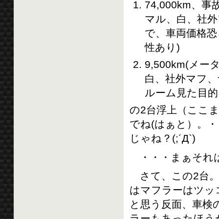
74,000km
マル、白、社外
で、車両価格恐
性あり)
9,500km(
白、社外マフ、ナ
ルーム見た目的
の2台浮上（ここ
でね(はぁと）。
じゃね？(;´Д`)
・・・まぁそれは
さて、この2台。1
はマフラーはツッ
と思う反面、車検
ラーもあったほう