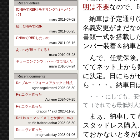
Recent entries
明は不要
なので、
[CN9AでRBR] モデリング＼(＾o＾)／
ｵﾜﾀ
納車は予定通り(?
maru 2011-07-02
名義変更がまだな
続：CN9AでRBR
maru 2011-06-25
書類一式を搭載し
CN9AでRBRしたいの
maru 2011-06-16
ンバー装着＆納車
あいつが帰ってくる！
maru 2010-07-28
んで、任意保険。
キラーコンテンツ→ハード2つ増えた
ててネット上から
maru 2010-07-24
に決定。日にちがせ
Recent comments
Re:ブルートフォースアタックに対抗
ら・・・。納車日は
agen togel resmi 2025-08-30
Re:エヴォ直った
・・・にしても、安
Adriene 2024-07-28
て（それでも最低対人
Re:エヴォ直った
dragon77 slot 2023-11-26
まぁ、納車しても
Re:Linuxコマンドメモとか(find、mv)
truffe fraiche achat 2023-03-30
スタッドレス購入
Re:エヴォ直った
ておかないと冬が
pragmaticplay 2023-01-06