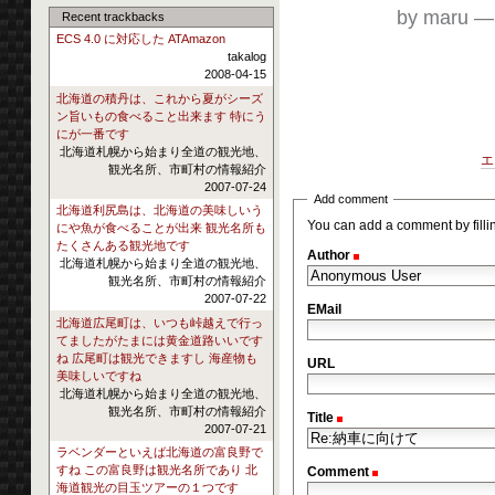
by maru
Recent trackbacks
ECS 4.0 に対応した ATAmazon
takalog
2008-04-15
北海道の積丹は、これから夏がシーズ
ン旨いもの食べること出来ます 特にう
にが一番です
北海道札幌から始まり全道の観光地、
エ
観光名所、市町村の情報紹介
2007-07-24
Add comment
北海道利尻島は、北海道の美味しいう
You can add a comment by filling
にや魚が食べることが出来 観光名所も
たくさんある観光地です
Author
(Required)
北海道札幌から始まり全道の観光地、
観光名所、市町村の情報紹介
2007-07-22
EMail
北海道広尾町は、いつも峠越えで行っ
てましたがたまには黄金道路いいです
ね 広尾町は観光できますし 海産物も
URL
美味しいですね
北海道札幌から始まり全道の観光地、
観光名所、市町村の情報紹介
Title
(Required)
2007-07-21
ラベンダーといえば北海道の富良野で
すね この富良野は観光名所であり 北
Comment
(Required)
海道観光の目玉ツアーの１つです