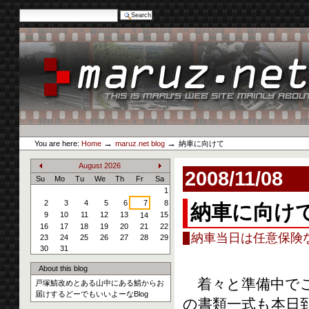
Search Site
Advanced Search…
Skip
to
content.
|
Skip
to
navigation
Personal
maruz.net
tools
→
→
You are here:
Home
maruz.net blog
納車に向けて
August
2026
2008/11/08
«
»
Su
Mo
Tu
We
Th
Fr
Sa
1
2
3
4
5
6
7
8
納車に向け
9
10
11
12
13
15
14
16
17
18
19
20
21
22
納車当日は任意保険なし(
23
24
25
26
27
28
29
30
31
About this blog
着々と準備中でご
戸塚鯖改めとある山中にある鯖からお
届けするどーでもいいよーなBlog
の書類一式も本日