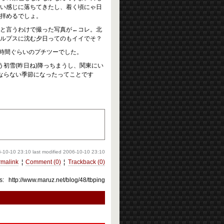
い感じに落ちてきたし、着く頃にゃ日
拝めるでしょ。
と言うわけで撮った写真が←コレ。北
ルプスに沈む夕日ってのもイイでそ？
3時間ぐらいのプチツーでした。
初雪(昨日ね)降っちまうし、関東にい
ならない季節になったってことです
-10-10 23:10
last modified
2006-10-10 23:10
rmalink
¦
Comment (0)
¦
Trackback (0)
s:
http://www.maruz.net/blog/48/tbping