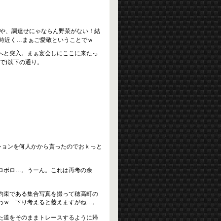
きや、調達せにゃならん野菜がない！結
5時近く…まぁご愛敬ということでｗ
へと突入。まぁ宴会しにここに来たっ
で)以下の通り。
ションを何人かから貰ったのでおｋっと
ボロボロ…。うーん。これは再考の余
約束である集合写真を撮って穂高町の
わｗ 下り考えると萎えますがね…。
た道をそのままトレースするように帰