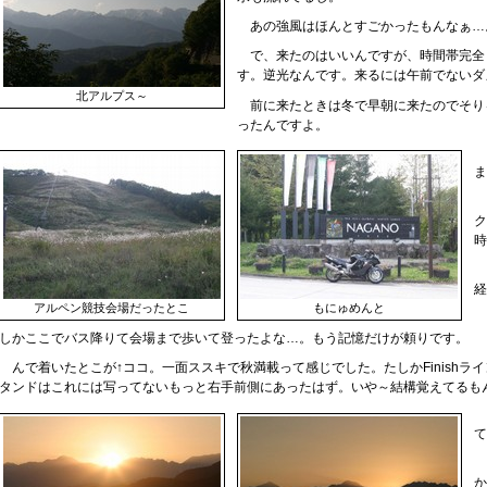
あの強風はほんとすごかったもんなぁ…
で、来たのはいいんですが、時間帯完全
す。逆光なんです。来るには午前でないダメ
北アルプス～
前に来たときは冬で早朝に来たのでそりゃぁもう
ったんですよ。
ま
ク
時
て
経
アルペン競技会場だったとこ
もにゅめんと
しかここでバス降りて会場まで歩いて登ったよな…。もう記憶だけが頼りです。
んで着いたとこが↑ココ。一面ススキで秋満載って感じでした。たしかFinishラ
タンドはこれには写ってないもっと右手前側にあったはず。いや～結構覚えてるもん
て
か