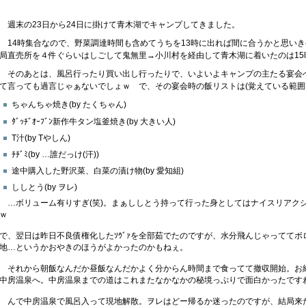
週末の23日から24日に掛けて青木湖でキャンプしてきました。
14時集合なので、野菜調達時間も含めてうちを13時に出れば間に合うかと思い
局直売所を４件ぐらいはしごして鬼無里→小川村を経由して青木湖に着いたのは1
そのあとは、風呂行ったり買い出し行ったりで、いよいよキャンプの主たる宴会
て言っても過言じゃぁないでしょｗ で、その宴会時の飯リストは(覚えている範囲
ちゃんちゃ焼き(by たくちゃん)
ﾀﾞｯﾁﾞｵｰﾌﾞﾝ新作牛タン塩釜焼き(by 大きい人)
T汁(by Tやしん)
ﾁﾁﾞﾐ(by …誰だっけ(汗))
途中購入した野沢菜、白菜の漬け物(by 愛知組)
ししとう(by ヲレ)
…ボリューム有りすぎ(笑)。まぁししとう持って行った身としてはナイスリアク
ｗ
で、翌日は昨日不良債権化したｿｳﾞｧを全部茹でたのですが、水分飛んじゃってて
地…というかおやきのほうがよかったのかもねぇ。
それから朝飯なんだか昼飯なんだかよく分からん時間まで食ってて撤収開始。お
中房温泉へ。中房温泉までの道はこれまたなかなかの秘境っぷりで面白かったです
んで中房温泉で風呂入って現地解散。ヲレはどー帰るか迷ったのですが、結局来