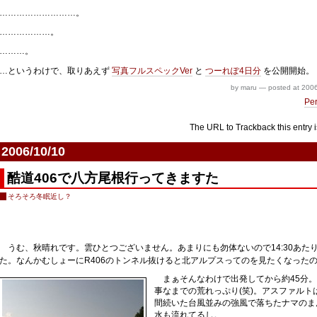
………………………。
………………。
………。
…というわけで、取りあえず
写真フルスペックVer
と
つーれぽ4日分
を公開開始。
by maru
—
posted at
2006
Pe
The URL to Trackback this entry i
2006/10/10
酷道406で八方尾根行ってきますた
そろそろ冬眠近し？
うむ、秋晴れです。雲ひとつございません。あまりにも勿体ないので14:30あた
た。なんかむしょーにR406のトンネル抜けると北アルプスってのを見たくなった
まぁそんなわけで出発してから約45分。
事なまでの荒れっぷり(笑)。アスファルト
間続いた台風並みの強風で落ちたナマのま
水も流れてるし。