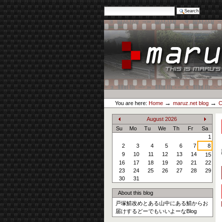
Search Site
Advanced Search…
Skip
to
content.
|
Skip
to
navigation
Personal
maruz.net
tools
→
→
You are here:
Home
maruz.net blog
C
August
2026
«
»
Su
Mo
Tu
We
Th
Fr
Sa
1
2
3
4
5
6
7
8
9
10
11
12
13
14
15
16
17
18
19
20
21
22
23
24
25
26
27
28
29
30
31
About this blog
戸塚鯖改めとある山中にある鯖からお
届けするどーでもいいよーなBlog