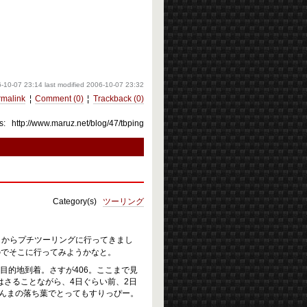
-10-07 23:14
last modified
2006-10-07 23:32
rmalink
¦
Comment (0)
¦
Trackback (0)
s:
http://www.maruz.net/blog/47/tbping
Category(s)
ツーリング
りからプチツーリングに行ってきまし
のでそこに行ってみようかなと。
目的地到着。さすが406。ここまで見
はさることながら、4日ぐらい前、2日
んまの落ち葉でとってもすりっぴー。