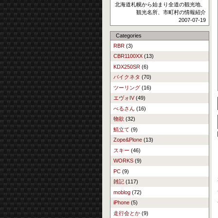
北海道札幌から始まり全道の観光地、
観光名所、市町村の情報紹介
2007-07-19
Categories
RBR
(3)
CBR1100XX
(13)
KDX250SR
(6)
バイクネタ
(70)
ツーリング
(16)
エヴォIV
(49)
べるさん
(16)
物欲
(32)
鯖立て
(9)
Zope&Plone
(13)
スキー
(46)
WORKS
(9)
PC
(9)
雑記
(117)
moblog
(72)
iPhone
(5)
走行会とか
(9)