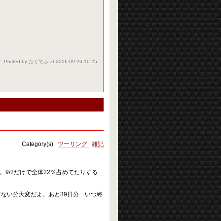
Posted by
たくでふ
at
2006-09-26 10:25
Category(s)
ツーリング
雑記
。9/2だけで全体22％占めてたりする
ない分大変だよ。あと39日分…いつ終