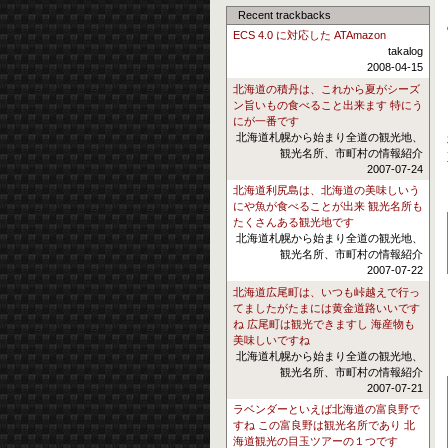
Recent trackbacks
ECS 4.0 に対応した ATAmazon
takalog
2008-04-15
北海道の積丹は、これから夏がシーズ
ン旨いもの食べること出来ます 特にう
にが一番です
北海道札幌から始まり全道の観光地、
観光名所、市町村の情報紹介
2007-07-24
北海道利尻島は、北海道の美味しいう
にや魚が食べることが出来 観光名所も
たくさんある観光地です
北海道札幌から始まり全道の観光地、
観光名所、市町村の情報紹介
2007-07-22
北海道広尾町は、いつも峠越えで行っ
てましたがたまには黄金道路いいです
ね 広尾町は観光できますし 海産物も
美味しいですね
北海道札幌から始まり全道の観光地、
観光名所、市町村の情報紹介
2007-07-21
ラベンダーといえば北海道の富良野で
すね この富良野は観光名所であり 北
海道観光の目玉ツアーの１つです