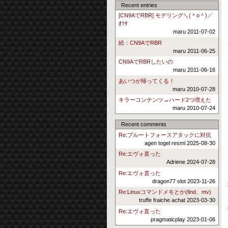
Recent entries
[CN9AでRBR] モデリング＼(＾o＾)／
ｵﾜﾀ
maru 2011-07-02
続：CN9AでRBR
maru 2011-06-25
CN9AでRBRしたいの
maru 2011-06-16
あいつが帰ってくる！
maru 2010-07-28
キラーコンテンツ→ハード2つ増えた
maru 2010-07-24
Recent comments
Re:ブルートフォースアタックに対抗
agen togel resmi 2025-08-30
Re:エヴォ直った
Adriene 2024-07-28
Re:エヴォ直った
dragon77 slot 2023-11-26
Re:Linuxコマンドメモとか(find、mv)
truffe fraiche achat 2023-03-30
Re:エヴォ直った
pragmaticplay 2023-01-06