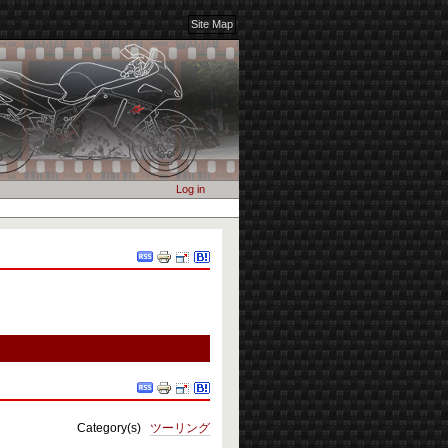
Site Map
Log in
Document
Actions
Document
Actions
Category(s)
ツーリング