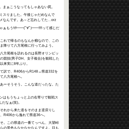
。まぁこうなってもしゃあない罠。
ミスりました。午後じゃだめなんで
なんです。あ～ど忘れしてた…orz
ｷﾀ━━(ﾟ∀ﾟ)━━!!!!って感じだ
これで帰るのもなんか癪なので、この
ま降りて八方尾根に行ってみよう。
八方尾根を訪れるのは長野オリンピッ
の競技(男子DH、女子複合)を観戦した
以来実に8年ぶり。
訳で、R406からR148→県道332を
て八方尾根へ。
あーそうそう。こんな道だったな。た
インはもうちょっと上の右寄りで観戦ス
だなぁ(笑)。
それから来た道をそのまま逆戻りし
、R406から逸れて県道36へ。
そ。この県道の一番てっぺん、大望峠
らの景色もなかなかなんですよ。日も