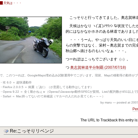
天気は・・・
こっそりと行ってきてました。奥志賀林
天候はかなり ヽ(`Д´)ﾉｳﾜｧﾝ な状況
的にはなかなかホネのある林道でありまし
・・・うーん。やっぱり天気のいい日にも
らの突撃ではなく、栄村～奥志賀までの完
秋山郷へ抜けるのもいいなぁ・・・。
つーれぽはこっちでございます（↓）。
つ
奥志賀林道半分制覇 (2007/07/18)
で、このつーれぽ。GoogleMaps埋め込み試験運用中でございます。現状、Mapの移動等の動作
・IE 6.0 ＝ 超快適動作
・Firefox 2.0.0.5 ＝ 鈍重（;´Д⊂）（が意図してる動作はしてます）
・Opera 9.22 ＝ 全く動かねぇｗ（OperaのJavascript動作SPECが貧弱。Listの配列数が45
・Safari ＝ Mac持ってないので未確認（マカーの人だれか見てくれ～～～）
by maru
—
posted at
2007
Pe
The URL to Trackback this entry is
Re:こっそりリベンジ