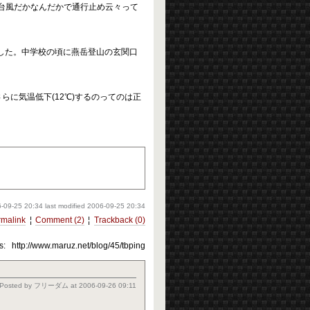
が台風だかなんだかで通行止め云々って
した。中学校の頃に燕岳登山の玄関口
。
らに気温低下(12℃)するのってのは正
-09-25 20:34
last modified
2006-09-25 20:34
rmalink
¦
Comment (2)
¦
Trackback (0)
s:
http://www.maruz.net/blog/45/tbping
Posted by
フリーダム
at
2006-09-26 09:11