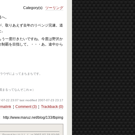
Category(s)
ツーリング
道へ。
でしたが、取りあえず去年のリベンジ完遂。道
た。
う一度行きたいですね。今度は野沢か
全制覇を目指して。・・・あ。途中から
がブラウザによってまちまちです。
1以上で固まるってなんぞこれｗ）
-07-22 23:07
last modified
2007-07-23 23:17
rmalink
¦
Comment (3)
¦
Trackback (0)
:
http://www.maruz.net/blog/133/tbping
Posted by
つよしん
at
2007-07-23 02:09