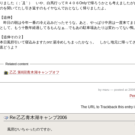
りました（；´Д｀） いや、白馬行ってＲ４０６Onlyで帰ろうかとも考えました
のを聞いてたし引き返すのもイヤなんでおとなしく帰りましたよ。
【追伸】
昨日の朝は今年一番の冷え込みだったそうな。あと、やっぱり中房は一度来てま
として。もう十数年経過してるもんなぁ…でもあの駐車場あたりは変わってない鴨
【追伸その２】
本日風邪引いて寝込みますたorz 湯冷めしちまったかなぅ。 しかし地元に帰ってさ
直どうよ？
Related content
乙乙 第8回青木湖キャンプオフ
by maru
—
posted at
2006
Pe
The URL to Trackback this entry i
Re:乙乙青木湖キャンプ2006
風邪ひいちゃったのですか。