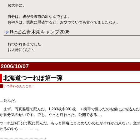
お大事に。
自分は、親が長野市の出なんですよ。
おやきは、実家に帰省すると、おやつでいつも食べてましたねぇ。
Re:乙乙青木湖キャンプ2006
おつかれさまでした
お大痔に(´Д⊂ヽ
2006/10/07
北海道つーれぽ第一弾
いつ終わるんだこれ…
…死んだ。
まず、写真整理で死んだ。1,283枚中901枚…＋携帯で撮ったのも鯖にぶち込んだ
が多分気のせいです。でも、やっと終わった。公開できる…。
つーれぽ4日分で既に死んだ。もっと簡略にまとめたいのだがそれが出来ない。文才
わるのやら……………。
………………………………。