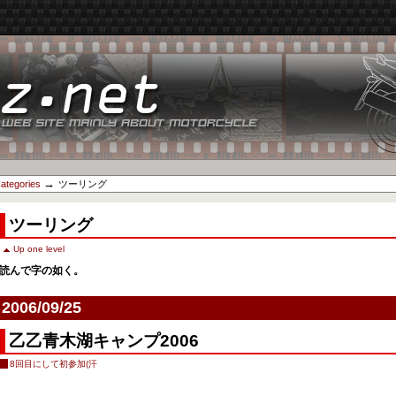
→
ategories
ツーリング
ツーリング
Up one level
読んで字の如く。
2006/09/25
乙乙青木湖キャンプ2006
8回目にして初参加(汗