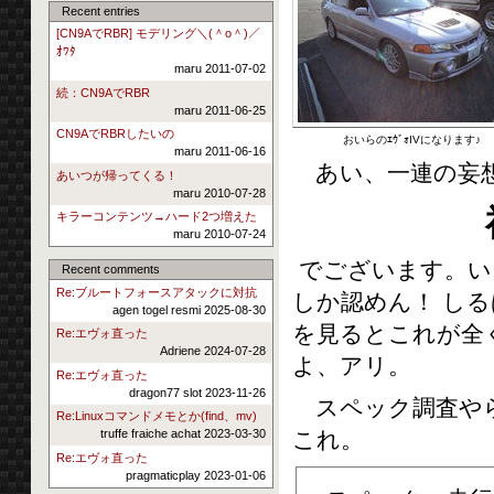
Recent entries
[CN9AでRBR] モデリング＼(＾o＾)／
ｵﾜﾀ
maru 2011-07-02
続：CN9AでRBR
maru 2011-06-25
CN9AでRBRしたいの
おいらのｴｳﾞｫIVになります♪
maru 2011-06-16
あい、一連の妄想
あいつが帰ってくる！
maru 2010-07-28
キラーコンテンツ→ハード2つ増えた
maru 2010-07-24
でございます。い
Recent comments
Re:ブルートフォースアタックに対抗
しか認めん！ し
agen togel resmi 2025-08-30
を見るとこれが全く
Re:エヴォ直った
Adriene 2024-07-28
よ、アリ。
Re:エヴォ直った
dragon77 slot 2023-11-26
スペック調査やら
Re:Linuxコマンドメモとか(find、mv)
これ。
truffe fraiche achat 2023-03-30
Re:エヴォ直った
pragmaticplay 2023-01-06