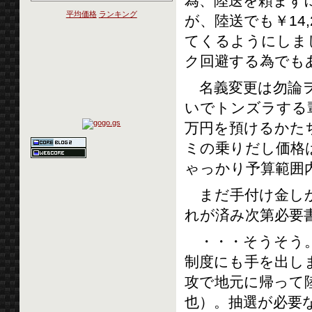
為、陸送を頼まず
平均価格
ランキング
が、陸送でも￥14
てくるようにしま
ク回避する為でも
名義変更は勿論ヲ
いでトンズラする
万円を預けるかた
ミの乗りだし価格は
ゃっかり予算範囲
まだ手付け金しか
れが済み次第必要
・・・そうそう。
制度にも手を出し
攻で地元に帰って陸
也）。抽選が必要