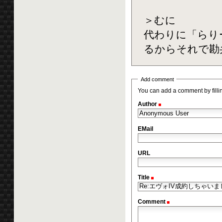
＞むに
代わりに「らり
るからそれで勘
Add comment
You can add a comment by filling
Author
(Required)
EMail
URL
Title
(Required)
Comment
(Required)