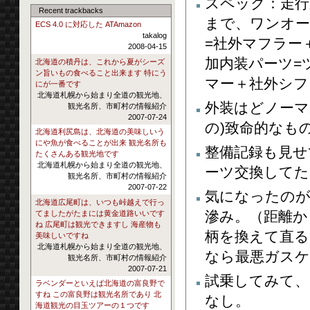
スペック：走行距
Recent trackbacks
まで、ワンオー
ECS 4.0 に対応した ATAmazon
takalog
=社外マフラー
2008-04-15
加内装パーツ=ツ
北海道の積丹は、これから夏がシーズ
ン旨いもの食べること出来ます 特にう
マー＋社外シフ
にが一番です
北海道札幌から始まり全道の観光地、
外装はどノーマ
観光名所、市町村の情報紹介
2007-07-24
の)致命的なも
北海道利尻島は、北海道の美味しいう
にや魚が食べることが出来 観光名所も
整備記録も見せ
たくさんある観光地です
北海道札幌から始まり全道の観光地、
ーツ交換してた
観光名所、市町村の情報紹介
2007-07-22
気になったのが
北海道広尾町は、いつも峠越えで行っ
滲み。（距離か
てましたがたまには黄金道路いいです
ね 広尾町は観光できますし 海産物も
柄を換えて直るこ
美味しいですね
北海道札幌から始まり全道の観光地、
なら最悪ガスケ
観光名所、市町村の情報紹介
2007-07-21
試乗してみて、
ラベンダーといえば北海道の富良野で
すね この富良野は観光名所であり 北
なし。
海道観光の目玉ツアーの１つです