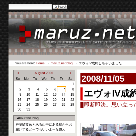
Search Site
Advanced Search…
Skip
to
content.
|
Skip
to
navigation
Personal
maruz.net
tools
→
→
You are here:
Home
maruz.net blog
エヴォIV成約しちゃいました
August
2026
2008/11/05
«
»
Su
Mo
Tu
We
Th
Fr
Sa
1
2
3
4
5
6
7
8
エヴォIV成
9
10
11
12
13
15
14
16
17
18
19
20
21
22
即断即決。思い立っ
23
24
25
26
27
28
29
30
31
About this blog
戸塚鯖改めとある山中にある鯖からお
届けするどーでもいいよーなBlog