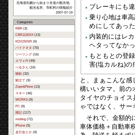
北海道札幌から始まり全道の観光地、
ブレーキにも違
観光名所、市町村の情報紹介
2007-07-19
乗り心地は車高
Categories
めにしてあっ
RBR
(3)
内装的にはレ
CBR1100XX
(13)
KDX250SR
(6)
ヘタってなか
バイクネタ
(70)
もともとの登録
ツーリング
(16)
エヴォIV
(49)
害(塩カルね)
べるさん
(16)
物欲
(32)
と、まぁこんな感
鯖立て
(9)
Zope&Plone
(13)
構いいタマ。前の
スキー
(46)
タイヤのチョイス
WORKS
(9)
ゃではなく、サー
PC
(9)
雑記
(117)
それで、金額的に
moblog
(72)
車体価格＋自動車
iPhone
(5)
走行会とか
(9)