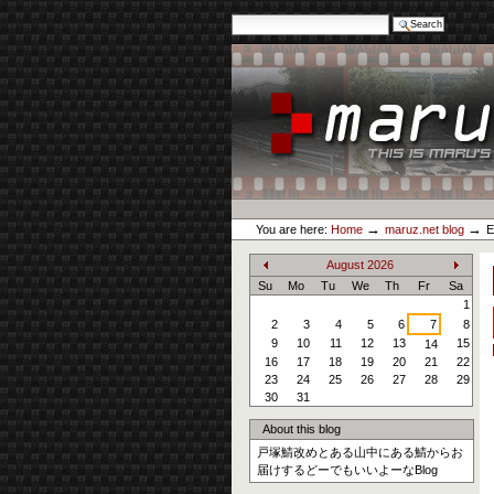
Search Site
Advanced Search…
Skip
to
content.
|
Skip
to
navigation
Personal
maruz.net
tools
→
→
You are here:
Home
maruz.net blog
August
2026
«
»
Su
Mo
Tu
We
Th
Fr
Sa
1
2
3
4
5
6
7
8
9
10
11
12
13
15
14
16
17
18
19
20
21
22
23
24
25
26
27
28
29
30
31
About this blog
戸塚鯖改めとある山中にある鯖からお
届けするどーでもいいよーなBlog