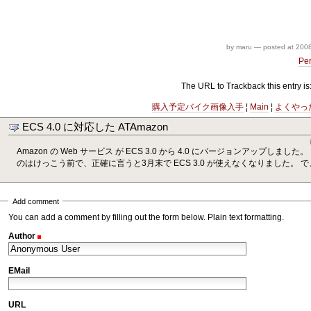
by maru
—
posted at
2008
Pe
The URL to Trackback this entry is
購入予定バイク画像入手
¦
Main
¦
よくやっ
ECS 4.0 に対応した ATAmazon
Amazon の Web サービス が ECS 3.0 から 4.0 にバージョンアップし
のはけっこう前で、正確に言うと3月末で ECS 3.0 が使えなくなりました。 で、こ
Add comment
You can add a comment by filling out the form below. Plain text formatting.
Author
(Required)
EMail
URL