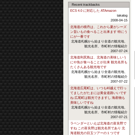
Recent trackbacks
ECS 4.0 に対応した ATAmazon
takalog
2008-04-15
北海道の積丹は、これから夏がシーズ
ン旨いもの食べること出来ます 特にう
にが一番です
北海道札幌から始まり全道の観光地、
観光名所、市町村の情報紹介
2007-07-24
北海道利尻島は、北海道の美味しいう
にや魚が食べることが出来 観光名所も
たくさんある観光地です
北海道札幌から始まり全道の観光地、
観光名所、市町村の情報紹介
2007-07-22
北海道広尾町は、いつも峠越えで行っ
てましたがたまには黄金道路いいです
ね 広尾町は観光できますし 海産物も
美味しいですね
北海道札幌から始まり全道の観光地、
観光名所、市町村の情報紹介
2007-07-21
ラベンダーといえば北海道の富良野で
すね この富良野は観光名所であり 北
海道観光の目玉ツアーの１つです