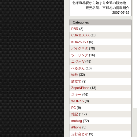
北海道札幌から始まり全道の観光地、
観光名所、市町村の情報紹介
2007-07-19
Categories
RBR
(3)
CBR1100XX
(13)
KDX250SR
(6)
バイクネタ
(70)
ツーリング
(16)
エヴォIV
(49)
べるさん
(16)
物欲
(32)
鯖立て
(9)
Zope&Plone
(13)
スキー
(46)
WORKS
(9)
PC
(9)
雑記
(117)
moblog
(72)
iPhone
(5)
走行会とか
(9)