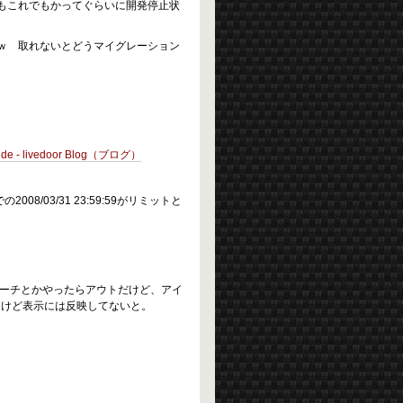
もこれでもかってぐらいに開発停止状
ですｗ 取れないとどうマイグレーション
e - livedoor Blog（ブログ）
での2008/03/31 23:59:59がリミットと
サーチとかやったらアウトだけど、アイ
るけど表示には反映してないと。