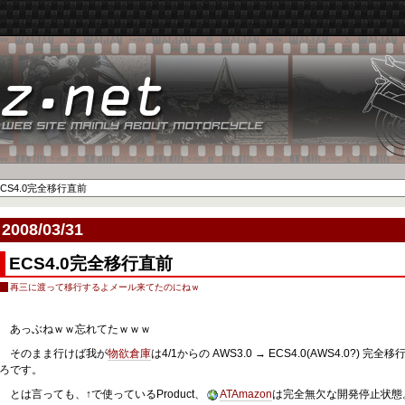
ECS4.0完全移行直前
2008/03/31
ECS4.0完全移行直前
再三に渡って移行するよメール来てたのにねｗ
あっぶねｗｗ忘れてたｗｗｗ
そのまま行けば我が
物欲倉庫
は4/1からの AWS3.0 → ECS4.0(AWS4.0?
ろです。
とは言っても、↑で使っているProduct、
ATAmazon
は完全無欠な開発停止状態