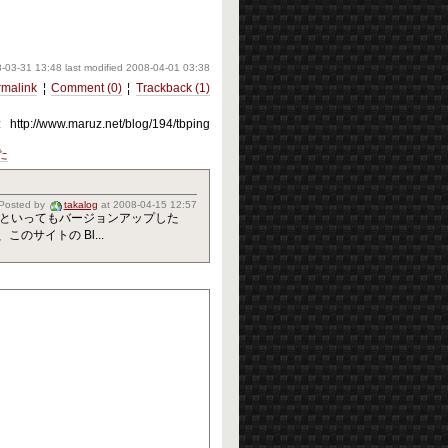
-03-31 13:48
last modified
2008-04-01 03:38
rmalink
¦
Comment (0)
¦
Trackback (1)
:
http://www.maruz.net/blog/194/tbping
た
Posted by
takalog
at
2008-04-15 12:57
ました。 といってもバージョンアップした
のサイトの Bl...