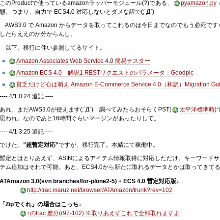
このProductで使っているamazonラッパーモジュール(?)である、
pyamazon.py
態。つまり、自力で ECS4.0 対応しないとダメな訳で(;´Д`)
AWS3.0 で Amazon からデータを取ってこれるのは今日までなのでもう必死
したらええのか分からんし。
以下、移行に伴い参照してるサイト。
Amazon Associates Web Service 4.0 簡易テスター
Amazon ECS 4.0 解説1 RESTリクエストのパラメータ：Goodpic
貧乏だけど心は萌え:Amazon E-Commerce Service 4.0（和訳）Migration Guid
---- 4/1 0:24 追記 ----
あれ。まだAWS3.0が使えます(;´Д`) 調べてみたらおそらくPST(
太平洋標準時
)
思われ。なのであと16時間ぐらいマージンがあったりして。
---- 4/1 3:25 追記 ----
でけた。
”超暫定対応”
ですが、移行完了。本鯖にて稼働中。
暫定とはとりあえず、ASINによるアイテム情報取得に対応しただけ。キーワード
テム追加はそれで可能。あと、ECS4.0から新たに取れるデータとかは取ってきて
ATAmazon 3.0(svn branches/for-plone2-5) + ECS 4.0 暫定対応版↓
http://trac.maruz.net/browser/ATAmazon/trunk?rev=102
「Zipでくれ」の場合はこっち↓
↑のtrac 差分(r97-102) ※取りあえずこれで全部取れますよ