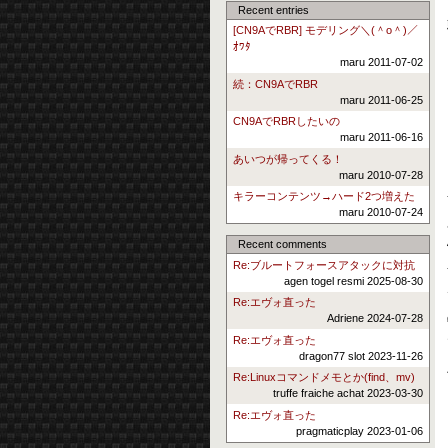
Recent entries
[CN9AでRBR] モデリング＼(＾o＾)／
ｵﾜﾀ
maru 2011-07-02
続：CN9AでRBR
maru 2011-06-25
CN9AでRBRしたいの
maru 2011-06-16
あいつが帰ってくる！
maru 2010-07-28
キラーコンテンツ→ハード2つ増えた
maru 2010-07-24
Recent comments
Re:ブルートフォースアタックに対抗
agen togel resmi 2025-08-30
Re:エヴォ直った
Adriene 2024-07-28
Re:エヴォ直った
dragon77 slot 2023-11-26
Re:Linuxコマンドメモとか(find、mv)
truffe fraiche achat 2023-03-30
Re:エヴォ直った
pragmaticplay 2023-01-06