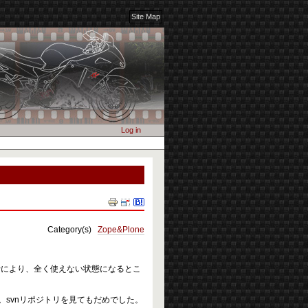
Site Map
Log in
Document
Actions
Category(s)
Zope&Plone
) 完全移行により、全く使えない状態になるとこ
。svnリポジトリを見てもだめでした。