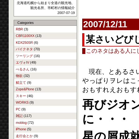
北海道札幌から始まり全道の観光地、
観光名所、市町村の情報紹介
2007-07-19
2007/12/11
Categories
RBR
(3)
CBR1100XX
(13)
某さいどび
KDX250SR
(6)
バイクネタ
(70)
このネタはある人に
ツーリング
(16)
エヴォIV
(49)
べるさん
(16)
現在、とあるさい
物欲
(32)
やっぱりヲレはこ
鯖立て
(9)
おもすれえおもす
Zope&Plone
(13)
スキー
(46)
再びジオ
WORKS
(9)
PC
(9)
に・・・
雑記
(117)
moblog
(72)
iPhone
(5)
星の屑成
走行会とか
(9)