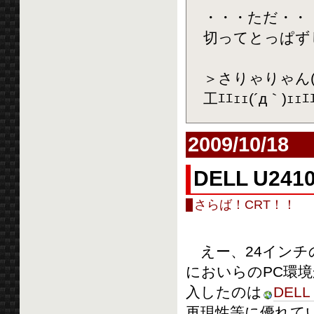
・・・ただ・・
切ってとっぱず
＞さりゃりゃん(
工ｴｴｪｪ(´д｀)
2009/10/18
DELL U24
さらば！CRT！！
えー、24インチ
においらのPC環境
入したのは
DELL
再現性等に優れて