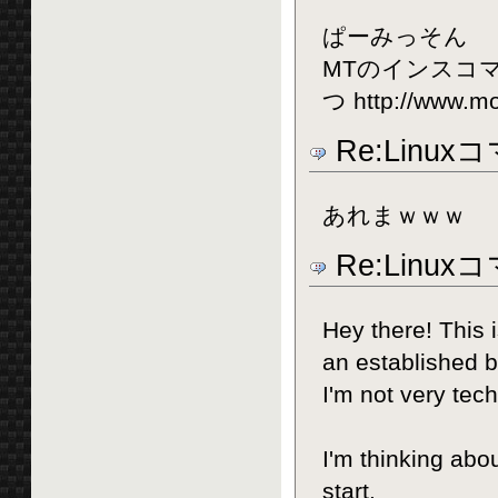
ぱーみっそん
MTのインスコ
つ http://www.mo
Re:Linux
あれまｗｗｗ
Re:Linux
Hey there! This 
an established b
I'm not very tech
I'm thinking abo
start.