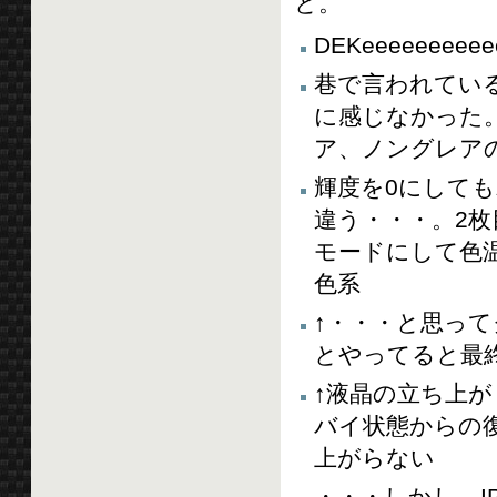
と。
DEKeeeeeeeeeee
巷で言われてい
に感じなかった
ア、ノングレア
輝度を0にして
違う・・・。2枚
モードにして色温
色系
↑・・・と思っ
とやってると最
↑液晶の立ち上
バイ状態からの
上がらない