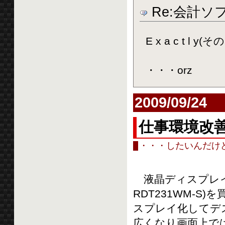
Re:会計ソ
E x a c t l
・・・orz
2009/09/24
仕事環境改
・・・したいんだけ
液晶ディスプレイ(M
RDT231WM-S
スプレイ化してデ
広くなり画面上では