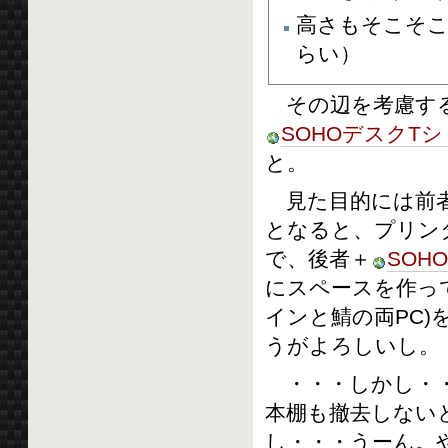
高さもそこそこ
らい）
その辺を考慮す
SOHOデスクTシリ
と。
見た目的には前者
となると、プリン
で、後者＋
SOH
にスペースを作っ
インと鯖の両PC)
うがよろしいし。
・・・しかし・・
本棚も撤去しない
し・・・うーん。や