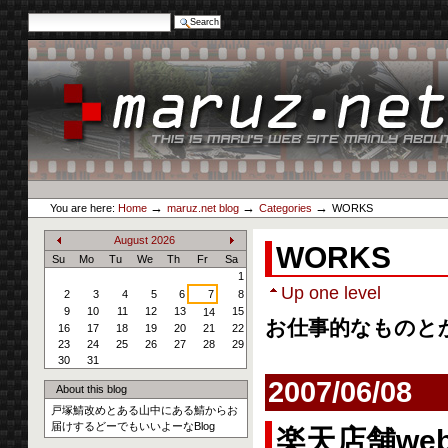
Search Site
Advanced Search…
Skip
to
content.
|
Skip
to
navigation
Personal
maruz.net
tools
→
→
→
You are here:
Home
maruz.net blog
Categories
WORKS
August
2026
WORKS
«
»
Su
Mo
Tu
We
Th
Fr
Sa
1
Up one level
2
3
4
5
6
7
8
9
10
11
12
13
15
14
お仕事的なものと
16
17
18
19
20
21
22
23
24
25
26
27
28
29
30
31
2007/06/08
About this blog
戸塚鯖改めとある山中にある鯖からお
届けするどーでもいいよーなBlog
楽天店舗we