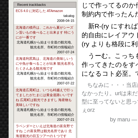
じで作ってるのか
Recent trackbacks
ECS 4.0 に対応した ATAmazon
制約内で作ったん
takalog
2008-04-15
新R-(ry にす
北海道の積丹は、これから夏がシーズ
ン旨いもの食べること出来ます 特にう
的自由にレイアウ
にが一番です
(ry よりも格段
北海道札幌から始まり全道の観光地、
観光名所、市町村の情報紹介
2007-07-24
うーむ。こっちも新
北海道利尻島は、北海道の美味しいう
作ってきたのをす
にや魚が食べることが出来 観光名所も
たくさんある観光地です
になるコト必至。
北海道札幌から始まり全道の観光地、
観光名所、市町村の情報紹介
2007-07-22
ちなみに・・・当店
北海道広尾町は、いつも峠越えで行っ
なかったり。urlは
てましたがたまには黄金道路いいです
ね 広尾町は観光できますし 海産物も
型に至ってないと思っ
美味しいですね
ぇorz
北海道札幌から始まり全道の観光地、
観光名所、市町村の情報紹介
by maru
2007-07-21
ラベンダーといえば北海道の富良野で
すね この富良野は観光名所であり 北
海道観光の目玉ツアーの１つです