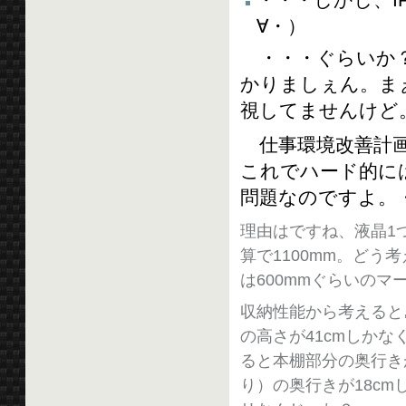
・・・しかし、
∀・）
・・・ぐらいか？
かりましぇん。ま
視してませんけど
仕事環境改善計画
これでハード的に
問題なのですよ。
理由はですね、液晶1
算で1100mm。どう考
は600mmぐらいの
収納性能から考えると
の高さが41cmしかな
ると本棚部分の奥行き
り）の奥行きが18c