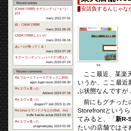
Recent entries
安請負するんじゃなか
[CN9AでRBR] モデリング＼(＾o＾)／
ｵﾜﾀ
maru 2011-07-02
続：CN9AでRBR
maru 2011-06-25
CN9AでRBRしたいの
maru 2011-06-16
あいつが帰ってくる！
maru 2010-07-28
キラーコンテンツ→ハード2つ増えた
maru 2010-07-24
SS
Recent comments
ここ最近、某楽天店
Re:ブルートフォースアタックに対抗
いうか、ここ最近
agen togel resmi 2025-08-30
Re:エヴォ直った
ぷ状態なんですが ｡･ﾟ
Adriene 2024-07-28
Re:エヴォ直った
前にもグチったの
dragon77 slot 2023-11-26
Storefront
Re:Linuxコマンドメモとか(find、mv)
truffe fraiche achat 2023-03-30
てみると、「
新R-S
Re:エヴォ直った
たいの店舗ではそ
pragmaticplay 2023-01-06