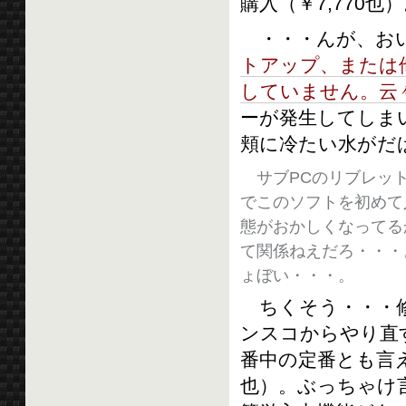
購入（￥7,770也
・・・んが、おい
トアップ、または
していません。云
ーが発生してしま
頬に冷たい水がだば
サブPCのリブレット
でこのソフトを初めて入れ
態がおかしくなってる
て関係ねえだろ・・・
ょぼい・・・。
ちくそう・・・修
ンスコからやり直
番中の定番とも言え
也）。ぶっちゃけ