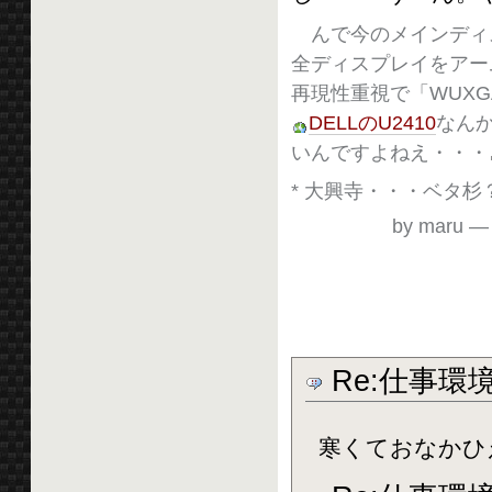
んで今のメインディス
全ディスプレイをアー
再現性重視で「WUX
DELLのU2410
なん
いんですよねえ・・・
* 大興寺・・・ベタ杉
by maru
Re:仕事環
寒くておなかひえてき