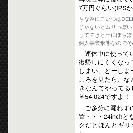
7万円ぐらい(IP
ちなみにこいつはDEL
じゃないとムリっぽい
しててきとーにぽちぽ
個人事業形態なのでそ
連休中に使ってい
復帰しにくくなっ
しまい、どーしよ
ころを見たら、な
きなんてやってる
￥54,024ですよ！
ご多分に漏れず(
置・・・24inc
クだとほんとギリ