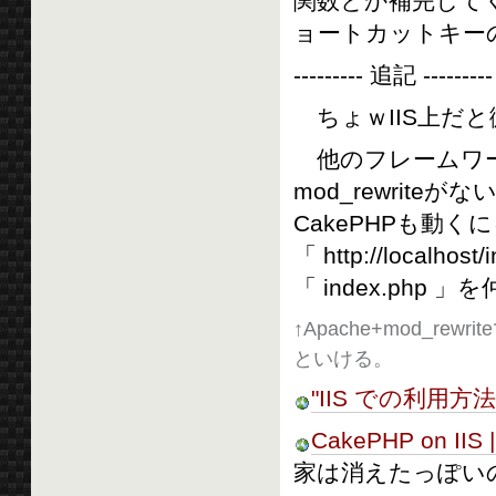
関数とか補完して
ョートカットキー
--------- 追記 ---------
ちょｗIIS上だ
他のフレームワーク
mod_rewrit
CakePHPも動
「 http://localho
「 index.php
↑Apache+mod_rewrite
といける。
"IIS での利用方法" 
CakePHP on IIS |
家は消えたっぽいのでg