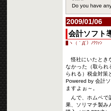
Do you have any
2009/01/06
会計ソフト導
ヽ（｀Д´）ﾉｳﾜｧﾝ
怪社にいたとき
なかった（取られ
られる）税金対策
Powered by 
ますよぉ～。
んで、ホムペで調
果、ソリマチ製み