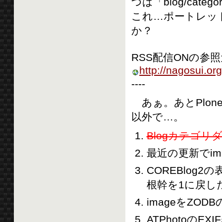
つは「blog/catego
これ…ポートレッ
か？
RSS配信ONの参
http://nagosui.
----
あぁ。あとPlon
以外で…。
Blogカテゴリ
最近の更新でim
COREBlog2の
根幹を1に戻し
imageをZOD
ATPhotoの