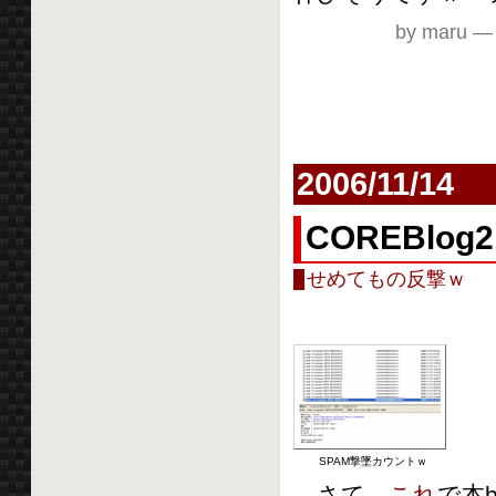
by maru
2006/11/14
COREBlo
せめてもの反撃ｗ
SPAM撃墜カウントｗ
さて、
これ
で本