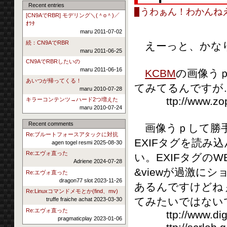
Recent entries
うわぁん！わかんね
[CN9AでRBR] モデリング＼(＾o＾)／
ｵﾜﾀ
maru 2011-07-02
続：CN9AでRBR
えーっと、かなり
maru 2011-06-25
CN9AでRBRしたいの
maru 2011-06-16
KCBM
の画像うｐ
あいつが帰ってくる！
てみてるんですが…
maru 2010-07-28
ttp://www.zope.
キラーコンテンツ→ハード2つ増えた
maru 2010-07-24
Recent comments
画像うｐして勝手に
Re:ブルートフォースアタックに対抗
EXIFタグを読
agen togel resmi 2025-08-30
Re:エヴォ直った
い。EXIFタグのW
Adriene 2024-07-28
&viewが過激にシ
Re:エヴォ直った
dragon77 slot 2023-11-26
あるんですけどね
Re:Linuxコマンドメモとか(find、mv)
てみたいではない
truffe fraiche achat 2023-03-30
Re:エヴォ直った
ttp://www.digit
pragmaticplay 2023-01-06