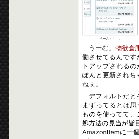
うーん・・・。
うーむ。
物欲倉
働させてるんです
トアップされるのか
ぽんと更新されち
ねぇ。
デフォルトだとそ
まずってるとは思う
ものを使ってて、
処方法の見当が皆
AmazonIte