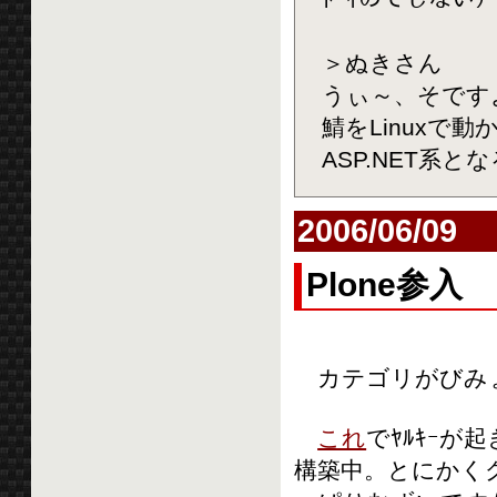
＞ぬきさん
うぃ～、そです
鯖をLinux
ASP.NET系
2006/06/09
Plone参入
カテゴリがびみょ
これ
でﾔﾙｷｰが起き
構築中。とにかく