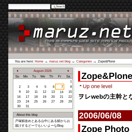
Search Site
Advanced Search…
Skip
to
content.
|
Skip
to
navigation
Personal
maruz.net
tools
→
→
→
You are here:
Home
maruz.net blog
Categories
Zope&Plone
August
2026
Zope&Plon
«
»
Su
Mo
Tu
We
Th
Fr
Sa
1
Up one level
2
3
4
5
6
7
8
9
10
11
12
13
15
14
ヲレwebの主幹とな
16
17
18
19
20
21
22
23
24
25
26
27
28
29
30
31
2006/06/08
About this blog
戸塚鯖改めとある山中にある鯖からお
届けするどーでもいいよーなBlog
Zope Photo