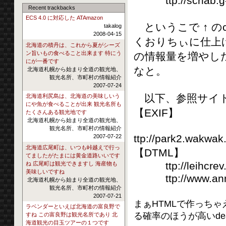
ttp://scrlab.g-7
Recent trackbacks
ECS 4.0 に対応した ATAmazon
というこで ↑ の
takalog
2008-04-15
くおりちぃに仕上げ
北海道の積丹は、これから夏がシーズ
ン旨いもの食べること出来ます 特にう
の情報量を増やした
にが一番です
なと。
北海道札幌から始まり全道の観光地、
観光名所、市町村の情報紹介
2007-07-24
以下、参照サイト(.
北海道利尻島は、北海道の美味しいう
にや魚が食べることが出来 観光名所も
【EXIF】
たくさんある観光地です
北海道札幌から始まり全道の観光地、
観光名所、市町村の情報紹介
ttp://park2.wakwak
2007-07-22
北海道広尾町は、いつも峠越えで行っ
【DTML】
てましたがたまには黄金道路いいです
ttp://leihcrev.c
ね 広尾町は観光できますし 海産物も
美味しいですね
ttp://www.annie
北海道札幌から始まり全道の観光地、
観光名所、市町村の情報紹介
2007-07-21
まぁHTMLで作っちゃ
ラベンダーといえば北海道の富良野で
る確率のほうが高いdea
すね この富良野は観光名所であり 北
海道観光の目玉ツアーの１つです