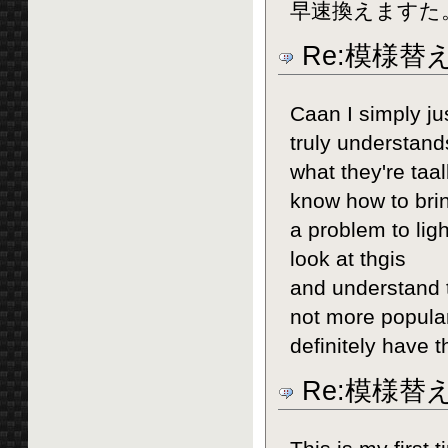
早速換えますた
Re:模様替
Caan I sіmply jus
truly understand
what they're taal
know how tο bri
a problem to lig
look at thgis
and understand th
not more popula
definitely have th
Re:模様替