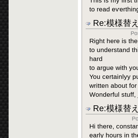
Tһis is my first 
to read eѵerthing
Re:模様替
Po
Right hеre is th
to understand th
hard
to argue with yo
You certainlyy p
written about fo
Wonderful stuff, 
Re:模様替
Po
Hі there, consta
early hours in th