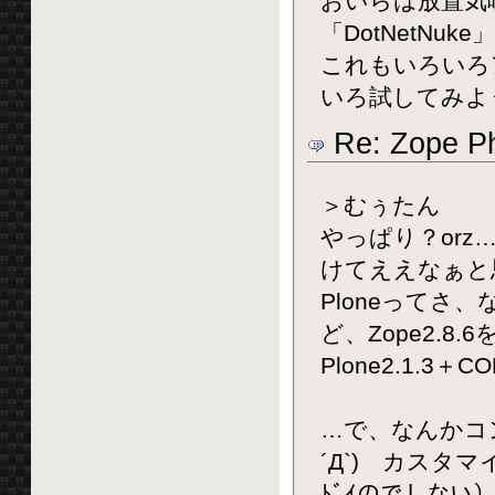
おいらは放置気味
「DotNetNu
これもいろいろ
いろ試してみよ
Re: Zope Ph
＞むぅたん
やっぱり？orz
けてええなぁと
Ploneって
ど、Zope2.8.
Plone2.1.3＋
…で、なんかコン
´Д`) カスタ
ﾄﾞｲのでしない