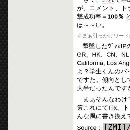
が、コメント、ト
撃成功率＝
100％
と
ほ～～い。
＃まぁ引っかけワード
撃墜したｳﾞｧｶIP
GR、HK、CN、NL…
California, 
よ？学生くんのバイト
ですた。傾向とし
大半だったんです
まぁそんなわけで
策これにてFix
んな風に書き換え
[ZMI]
Source：