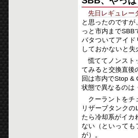
SBB、やっぱ
先日レギュレー
と思ったのですが
っと市内までSB
バタついてアイドリ
しておかないと失
慌ててノンストッ
てみると交換直後
回は市内でStop
状態で異なるのは
クーラントをチェ
リザーブタンクのL
たら冷却系がイカ
ない（といっても
が）。