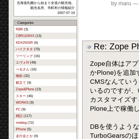
by maru
北海道札幌から始まり全道の観光地、
観光名所、市町村の情報紹介
2007-07-19
Categories
RBR
(3)
CBR1100XX
(13)
KDX250SR
(6)
Re: Zope Ph
バイクネタ
(70)
ツーリング
(16)
Zope自体はア
エヴォIV
(49)
べるさん
(16)
かPlone)を
物欲
(32)
CMSなんてい
鯖立て
(9)
いるのですが、
Zope&Plone
(13)
スキー
(46)
カスタマイズする
WORKS
(9)
Plone上で稼働
PC
(9)
雑記
(117)
moblog
(72)
DBを使うような
iPhone
(5)
TurboGea
走行会とか
(9)