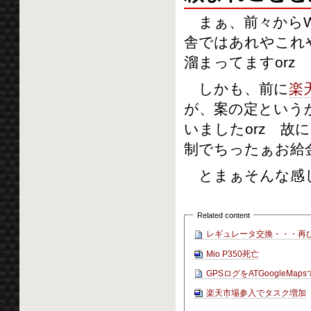
まぁ、前々からW
舎ではあれやこれ
溜まってますorz
しかも、前に
楽
が、案の定というか
いましたorz 故
制でちったぁお給
とまぁそんな感
Related content
レギュレータ交換・・・再
Mio P350死亡
GPSログをATGoogleMa
楽天市場参入でタスク増加