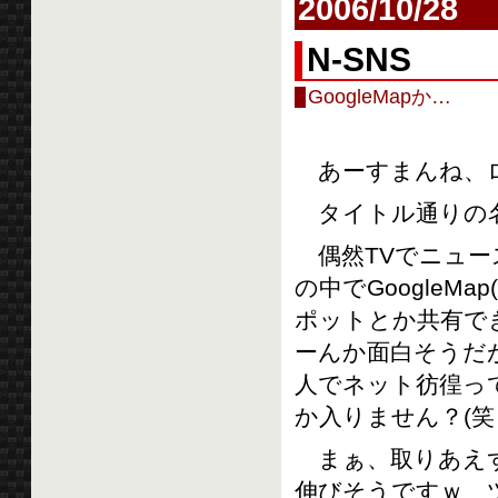
2006/10/28
N-SNS
GoogleMapか…
あーすまんね、ロ
タイトル通りの
偶然TVでニュー
の中でGoogleMa
ポットとか共有で
ーんか面白そうだが
人でネット彷徨っ
か入りません？(笑
まぁ、取りあえずこの
伸びそうですｗ 