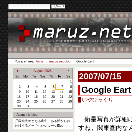
Search Site
Advanced Search…
Skip
to
content.
|
Skip
to
navigation
Personal
maruz.net
tools
→
→
You are here:
Home
maruz.net blog
Google Earth
August
2026
2007/07/15
«
»
Su
Mo
Tu
We
Th
Fr
Sa
1
2
3
4
5
6
7
8
Google Eart
9
10
11
12
13
15
14
16
17
18
19
20
21
22
いやびっくり
23
24
25
26
27
28
29
30
31
About this blog
衛星写真が詳細に
戸塚鯖改めとある山中にある鯖からお
届けするどーでもいいよーなBlog
すね。関東圏内な