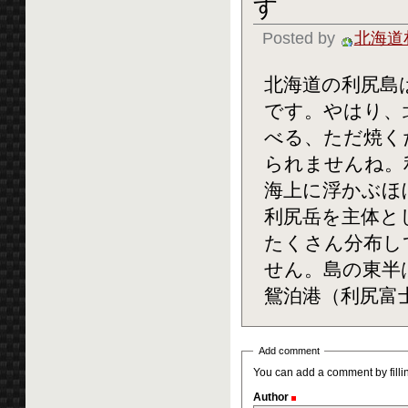
す
Posted by
北海道
北海道の利尻島
です。やはり、
べる、ただ焼く
られませんね。
海上に浮かぶほぼ
利尻岳を主体と
たくさん分布し
せん。島の東半
鴛泊港（利尻富士
Add comment
You can add a comment by filling
Author
(Required)