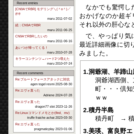
Recent entries
なかでも驚愕した
[CN9AでRBR] モデリング＼(＾o＾)／
ｵﾜﾀ
おかげなのか超ギ
maru 2011-07-02
それ以外の肝心な
続：CN9AでRBR
maru 2011-06-25
で、やっぱり気に
CN9AでRBRしたいの
maru 2011-06-16
最近詳細画像に切
あいつが帰ってくる！
みました。
maru 2010-07-28
キラーコンテンツ→ハード2つ増えた
maru 2010-07-24
1.洞爺湖、羊蹄山
Recent comments
洞爺湖西側、
Re:ブルートフォースアタックに対抗
agen togel resmi 2025-08-30
町・・・倶知
Re:エヴォ直った
Adriene 2024-07-28
ｗｗ
Re:エヴォ直った
dragon77 slot 2023-11-26
2.積丹半島
Re:Linuxコマンドメモとか(find、mv)
積丹町 → 
truffe fraiche achat 2023-03-30
Re:エヴォ直った
pragmaticplay 2023-01-06
3.美瑛、富良野