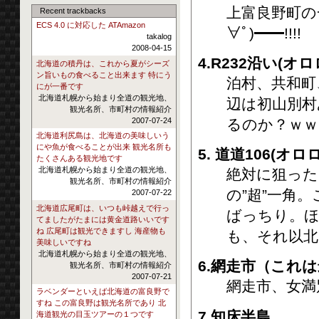
上富良野町の
Recent trackbacks
ECS 4.0 に対応した ATAmazon
∀ﾟ)━━!!!!
takalog
2008-04-15
4.R232沿い(オ
北海道の積丹は、これから夏がシーズ
ン旨いもの食べること出来ます 特にう
泊村、共和町
にが一番です
北海道札幌から始まり全道の観光地、
辺は初山別村
観光名所、市町村の情報紹介
2007-07-24
るのか？ｗｗ
北海道利尻島は、北海道の美味しいう
にや魚が食べることが出来 観光名所も
5. 道道106(オ
たくさんある観光地です
北海道札幌から始まり全道の観光地、
絶対に狙った
観光名所、市町村の情報紹介
の”超”一角
2007-07-22
北海道広尾町は、いつも峠越えで行っ
ばっちり。ほ
てましたがたまには黄金道路いいです
ね 広尾町は観光できますし 海産物も
も、それ以北
美味しいですね
北海道札幌から始まり全道の観光地、
6.網走市（これ
観光名所、市町村の情報紹介
2007-07-21
網走市、女満
ラベンダーといえば北海道の富良野で
すね この富良野は観光名所であり 北
7.知床半島
海道観光の目玉ツアーの１つです