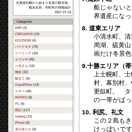
北海道札幌から始まり全道の観光地、
船じゃないと
観光名所、市町村の情報紹介
2007-07-19
界遺産にな
Categories
8. 道東エリア
RBR
(3)
CBR1100XX
(13)
小清水町、清
KDX250SR
(6)
周湖、硫黄山
バイクネタ
(70)
画だけ冬景
ツーリング
(16)
エヴォIV
(49)
9.十勝エリア（
べるさん
(16)
物欲
(32)
上士幌町、士
鯖立て
(9)
村、幕別村、
Zope&Plone
(13)
更似町。 タ
スキー
(46)
WORKS
(9)
の一帯がば
PC
(9)
雑記
(117)
10. 利尻、礼文
moblog
(72)
この２島もき
iPhone
(5)
けっぽいで
走行会とか
(9)