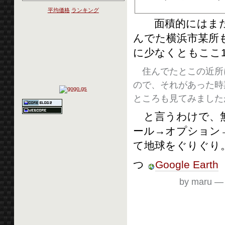
平均価格
ランキング
面積的にはまだ
んでた横浜市某所
に少なくともここ
住んでたとこの近所
ので、それがあった時
ところも見てみました
と言うわけで、無
ール→オプション→
て地球をぐりぐり
つ
Google Earth
by maru