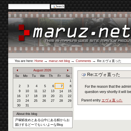
Search Site
Advanced Search…
Skip
to
content.
|
Skip
to
navigation
Personal
maruz.net
tools
→
→
→
You are here:
Home
maruz.net blog
Comments
Re:エヴォ直った
August
2026
Re:エヴォ直った
«
»
Su
Mo
Tu
We
Th
Fr
Sa
1
2
3
4
5
6
7
8
For the reason that the admin 
9
10
11
12
13
15
14
question very shortly it will 
16
17
18
19
20
21
22
Parent entry
エヴォ直った
23
24
25
26
27
28
29
30
31
About this blog
戸塚鯖改めとある山中にある鯖からお
届けするどーでもいいよーなBlog