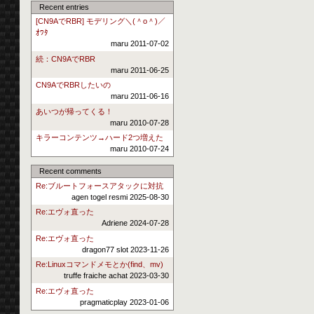
Recent entries
[CN9AでRBR] モデリング＼(＾o＾)／
ｵﾜﾀ
maru 2011-07-02
続：CN9AでRBR
maru 2011-06-25
CN9AでRBRしたいの
maru 2011-06-16
あいつが帰ってくる！
maru 2010-07-28
キラーコンテンツ→ハード2つ増えた
maru 2010-07-24
Recent comments
Re:ブルートフォースアタックに対抗
agen togel resmi 2025-08-30
Re:エヴォ直った
Adriene 2024-07-28
Re:エヴォ直った
dragon77 slot 2023-11-26
Re:Linuxコマンドメモとか(find、mv)
truffe fraiche achat 2023-03-30
Re:エヴォ直った
pragmaticplay 2023-01-06