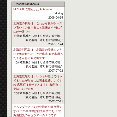
Recent trackbacks
ECS 4.0 に対応した ATAmazon
takalog
2008-04-15
北海道の積丹は、これから夏がシーズ
ン旨いもの食べること出来ます 特にう
にが一番です
北海道札幌から始まり全道の観光地、
観光名所、市町村の情報紹介
2007-07-24
北海道利尻島は、北海道の美味しいう
にや魚が食べることが出来 観光名所も
たくさんある観光地です
北海道札幌から始まり全道の観光地、
観光名所、市町村の情報紹介
2007-07-22
北海道広尾町は、いつも峠越えで行っ
てましたがたまには黄金道路いいです
ね 広尾町は観光できますし 海産物も
美味しいですね
北海道札幌から始まり全道の観光地、
観光名所、市町村の情報紹介
2007-07-21
ラベンダーといえば北海道の富良野で
すね この富良野は観光名所であり 北
海道観光の目玉ツアーの１つです