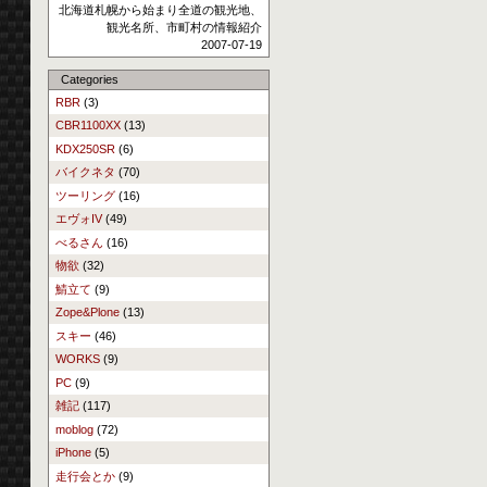
北海道札幌から始まり全道の観光地、
観光名所、市町村の情報紹介
2007-07-19
Categories
RBR
(3)
CBR1100XX
(13)
KDX250SR
(6)
バイクネタ
(70)
ツーリング
(16)
エヴォIV
(49)
べるさん
(16)
物欲
(32)
鯖立て
(9)
Zope&Plone
(13)
スキー
(46)
WORKS
(9)
PC
(9)
雑記
(117)
moblog
(72)
iPhone
(5)
走行会とか
(9)