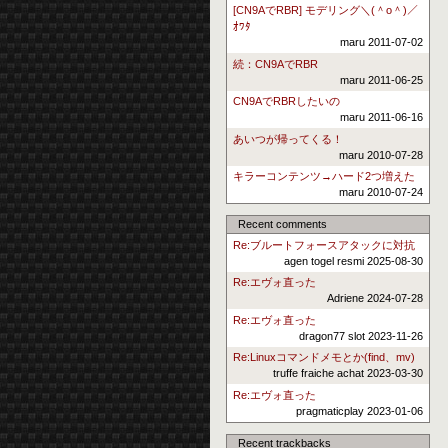
[CN9AでRBR] モデリング＼(＾o＾)／
ｵﾜﾀ
maru 2011-07-02
続：CN9AでRBR
maru 2011-06-25
CN9AでRBRしたいの
maru 2011-06-16
あいつが帰ってくる！
maru 2010-07-28
キラーコンテンツ→ハード2つ増えた
maru 2010-07-24
Recent comments
Re:ブルートフォースアタックに対抗
agen togel resmi 2025-08-30
Re:エヴォ直った
Adriene 2024-07-28
Re:エヴォ直った
dragon77 slot 2023-11-26
Re:Linuxコマンドメモとか(find、mv)
truffe fraiche achat 2023-03-30
Re:エヴォ直った
pragmaticplay 2023-01-06
Recent trackbacks