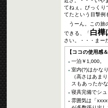
近さ。・・・いや
てねぇ。びっくり
てたという目撃例
うーん。この旅の
白樺
できる、「
さい。・・・まー
【ココの使用感＆
一泊￥1,000。
室内(?)はか
（高さはあまり
スもあったか
寝具完備でシュ
雰囲気は「xxx
が多数張り出