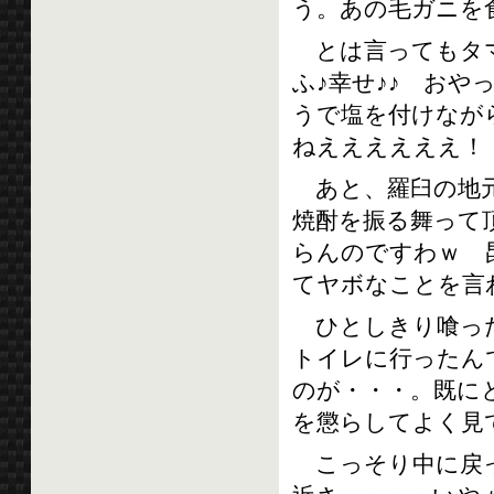
う。あの毛ガニを
とは言ってもタマ
ふ♪幸せ♪♪ お
うで塩を付けなが
ねええええええ！
あと、羅臼の地
焼酎を振る舞って
らんのですわｗ 
てヤボなことを言
ひとしきり喰った
トイレに行ったん
のが・・・。既に
を懲らしてよく見
こっそり中に戻っ