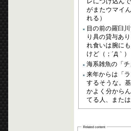
レにつけ込ん
がまたウマイん
れる）
目の前の羅臼川
り具の貸与あり
れ食いは腕にも
けど（；´Д｀）
海系雑魚の「チ
来年からは「ラ
するそうな。基
かよく分から
てる人、また
Related content