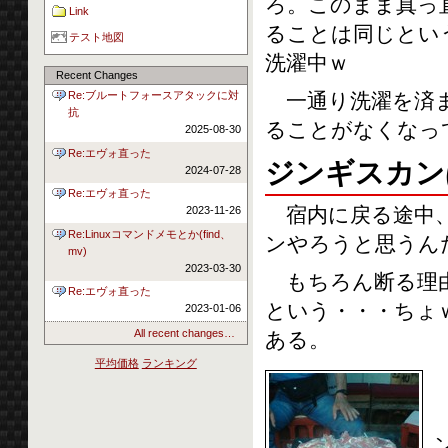
ろ。このまま真っ
Link
ることは同じとい
テスト地図
洗濯中ｗ
Recent Changes
一通り洗濯を済ま
Re:ブルートフォースアタックに対
抗
ることがなくなっ
2025-08-30
Re:エヴォ直った
ジンギスカン
2024-07-28
Re:エヴォ直った
宿内に戻る途中、
2023-11-26
Re:Linuxコマンドメモとか(find、
ンやろうと思うん
mv)
2023-03-30
もちろん断る理由
Re:エヴォ直った
という・・・ちょ
2023-01-06
All recent changes…
ある。
平均価格
ランキング