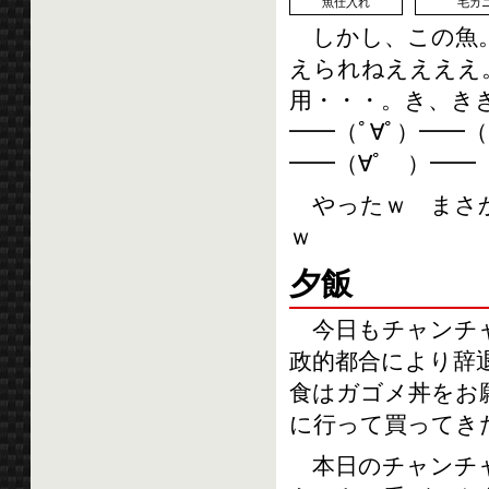
魚仕入れ
毛ガ
しかし、この魚。
えられねええええ
用・・・。き、きき、
━━（ﾟ∀ﾟ）━━
━━（∀ﾟ ）━━
やったｗ まさか
ｗ
夕飯
今日もチャンチャ
政的都合により辞
食はガゴメ丼をお
に行って買ってき
本日のチャンチャ