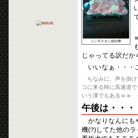
ジンギスカン@白樺
じゃってる訳だか
いいなぁ・・・こ
ちなみに、声を掛け
コに来る時に高速道で
いう漢でもあるｗｗ 
午後は・・・
かなりなんにもや
機(?)してた他