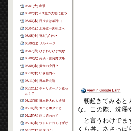
08/01(火) 出撃
08/02(水) ○３北の大地に立つ
08/03(木) 目指すは羊蹄山
08/04(金) 北海道一周軌道へ
08/05(土) 蒼&(ﾟдﾟ)ｳﾏｰ
08/06(日) サルベージ
08/07(月) ひまわりひまw(ry
08/08(火) 美瑛・富良野攻略
08/09(水) 黄金の夕日？
08/10(木) いざ稚内へ
08/11(金) 日本最北端
08/12(土) チャリダーメン逝っ
View in Google Earth
とく？
朝起きてみるとガッ
08/13(日) 日本最大の人造湖
な。この際、洗濯
08/14(月) カニとホタテと
08/15(火) 雨に追われて
と言うわけでまず
08/16(水) ウトロに行くはずが
くら丼。あさっぱ
08/17(木) 知床づくし