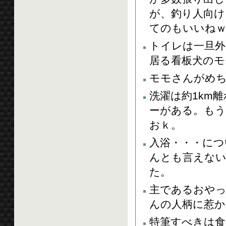
が、釣り人向け
てのもいいね
トイレは一旦外
居る看板犬の
モモさんがめ
洗濯は約1km
ーがある。も
おｋ。
入浴・・・につ
んとも言えない
た。
主であるおや
んの人柄に惹か
特筆すべきは食