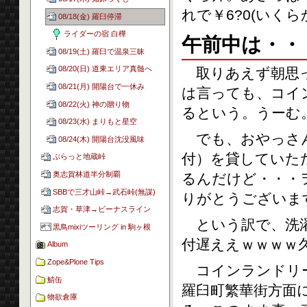
れで￥6?0(いく
08/18(金) 羅臼停滞
ライダーの宿 白樺
午前中は・・
08/19(土) 羅臼で温泉三昧
08/20(日) 道東エリア真髄へ
取りあえず朝思っ
08/21(月) 開陽台で一休み
は言っても、コイ
08/22(火) 神の贈り物
るという。うーむ
08/23(水) まりもと星空
でも、おやっさん
08/24(木) 開陽台沈没風味
付）を貸していた
ぶらっと地蔵峠
奥志賀林道半分制覇
るんだけど・・・
SBBで三才山峠→武石峠(無謀)
りがとうございま
志賀・草津→ビーナスライン
という訳で、洗濯
黒鳥mixiツーリング in 駒ヶ根
付遅ええｗｗｗｗ
Album
Zope&Plone Tips
コインランドリー
鯖缶
羅臼町繁華街方面に
物欲倉庫