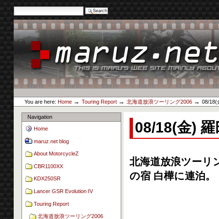
Search Site
Advanced Search…
Skip
to
content.
|
Skip
to
navigation
Personal
maruz.net
tools
→
→
→
You are here:
Home
Touring Report
北海道放浪ツーリング2006
08/1
Navigation
08/18(金)
Home
maruz.net blog
About MotorcycleZ
北海道放浪ツーリング
CBR1100XX
の宿 白樺に連泊。
KDX250SR
Lancer GSR Evolution IV
Touring Report
北海道放浪ツーリング2006