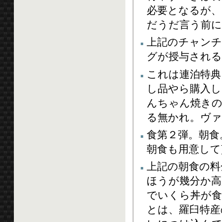
必要となるが
だうだ言う前
上記のチャン
グが授与される
これは連泊特
し品やら購入し
んちゃん焼き
る無かれ。ヴ
食第２弾。朝食
朝食も用意して
上記の朝食の料
ほうが幾分か高
でいくら丼が
とは、羅臼特産