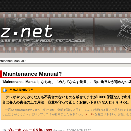
ntenance Manual?
Maintenance Manual?
「Maintenance Manual」ならぬ、「めんてなんす覚書」。兎に角ヲレが忘れない
!! WARNING !!
ヲレがやってみてなんも不具合のないものを載せてますが100％保証なんぞ出
合は各人の責任の上で用法、容量を守って正しくお使い下さい(なんじゃそりゃ)。
一応Shopmanual(ヤフオクで約￥19k。全部英語)を入手してるので精度(?)は高いと思うの
したほうがええよ～」というツッコミがありましたらさくっと
メール
をお送り下さい。お願いし
ブレーキフルード交換(Front)
by maru, 2008-07-29 23:25