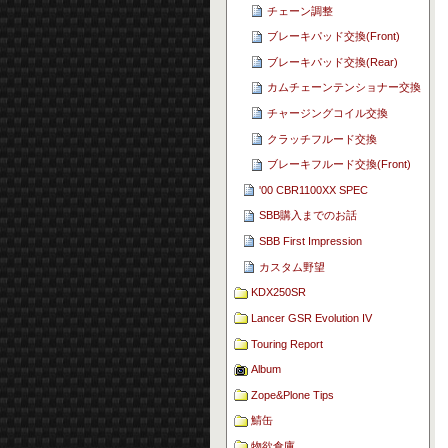
チェーン調整
ブレーキパッド交換(Front)
ブレーキパッド交換(Rear)
カムチェーンテンショナー交換
チャージングコイル交換
クラッチフルード交換
ブレーキフルード交換(Front)
'00 CBR1100XX SPEC
SBB購入までのお話
SBB First Impression
カスタム野望
KDX250SR
Lancer GSR Evolution IV
Touring Report
Album
Zope&Plone Tips
鯖缶
物欲倉庫