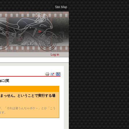
Site Map
Log in
Document
Actions
為に(笑
来まっせん。ということで実行する場
ですが、「それは違うんぢゃボケ～」とか「こう
ます。