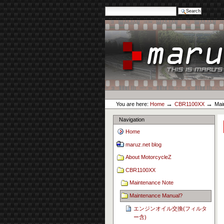
Search Site
Advanced Search…
Skip
to
content.
|
Skip
to
navigation
Personal
maruz.net
tools
→
→
You are here:
Home
CBR1100XX
Mai
Navigation
Home
maruz.net blog
About MotorcycleZ
CBR1100XX
Maintenance Note
Maintenance Manual?
エンジンオイル交換(フィルタ
ー含)