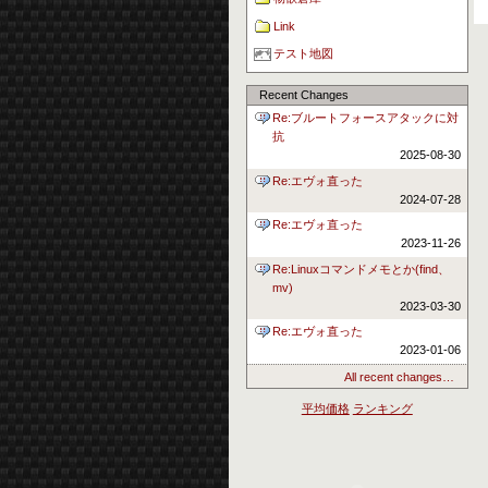
Link
テスト地図
Recent Changes
Re:ブルートフォースアタックに対
抗
2025-08-30
Re:エヴォ直った
2024-07-28
Re:エヴォ直った
2023-11-26
Re:Linuxコマンドメモとか(find、
mv)
2023-03-30
Re:エヴォ直った
2023-01-06
All recent changes…
平均価格
ランキング