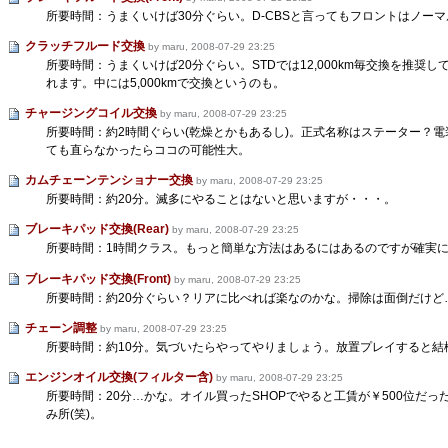
所要時間：うまくいけば30分ぐらい。D-CBSと言ってもフロントはノー
クラッチフルード交換
by maru, 2008-07-29 23:25
所要時間：うまくいけば20分ぐらい。STDでは12,000km毎交換を推奨
れます。中には5,000kmで交換というのも。
チャージングコイル交換
by maru, 2008-07-29 23:25
所要時間：約2時間ぐらい(乾燥とかもあるし)。正式名称はステーター？
ても直らなかったらココの可能性大。
カムチェーンテンショナー交換
by maru, 2008-07-29 23:25
所要時間：約20分。滅多にやることはないと思いますが・・・。
ブレーキパッド交換(Rear)
by maru, 2008-07-29 23:25
所要時間：1時間クラス。もっと簡単な方法はあるにはあるのですが確実
ブレーキパッド交換(Front)
by maru, 2008-07-29 23:25
所要時間：約20分ぐらい？リアに比べれば楽なのかな。掃除は面倒だけど
チェーン調整
by maru, 2008-07-29 23:25
所要時間：約10分。気づいたらやってやりましょう。放置プレイすると結
エンジンオイル交換(フィルター含)
by maru, 2008-07-29 23:25
所要時間：20分…かな。オイル買ったSHOPでやると工賃が￥500位だ
み所(笑)。