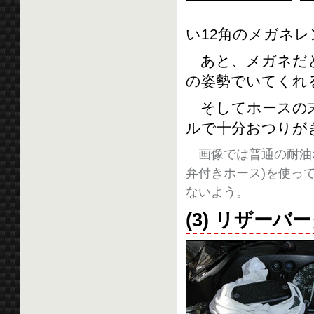
い12角のメガネ
あと、メガネだと
の姿勢でいてくれ
そしてホースの末
ルで十分おつりが
画像では普通の耐油ホ
弁付きホース)を使っ
ないよう。
(3) リザー