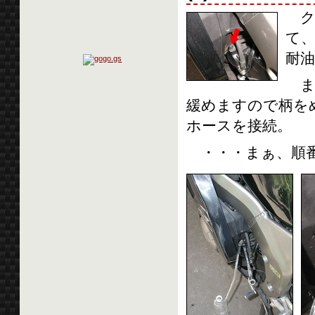
ク
て、
耐
ま
緩めますので柄を
ホースを接続。
・・・まぁ、順番