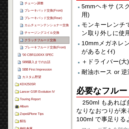
チェーン調整
5mmヘキサ (
ブレーキパッド交換(Front)
用)
ブレーキパッド交換(Rear)
モンキーレンチで
カムチェーンテンショナー交換
ン取り外しに使用
チャージングコイル交換
クラッチフルード交換
10mmメガネレン
ブレーキフルード交換(Front)
があるとｲｲ)
'00 CBR1100XX SPEC
＋ドライバー(大
SBB購入までのお話
SBB First Impression
耐油ホース or
カスタム野望
KDX250SR
必要なフルー
Lancer GSR Evolution IV
Touring Report
250ml もあれ
Album
なりなおつりが来
Zope&Plone Tips
100ml で事足り
鯖缶
物欲倉庫