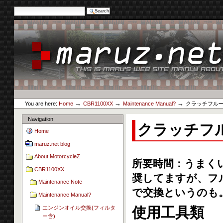
Search Site
Advanced Search…
Skip
to
content.
|
Skip
to
navigation
Personal
maruz.net
tools
→
→
→
You are here:
Home
CBR1100XX
Maintenance Manual?
クラッチフル
Navigation
クラッチフ
Home
maruz.net blog
About MotorcycleZ
所要時間：うまくいけ
CBR1100XX
奨してますが、フル
Maintenance Note
で交換というのも
Maintenance Manual?
エンジンオイル交換(フィルタ
使用工具類
ー含)