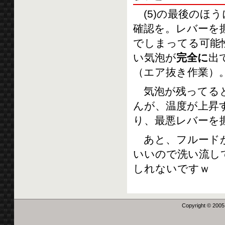
(5)の最後のほ
確認を。レバーを
でしまってる可能
い気泡が
完全に
出
（エア抜き作業）
気泡が残ってると
んが、温度が上昇
り、最悪レバーを
あと、フルードが
いいので洗い流し
しれないですｗ
Copyright © 2005