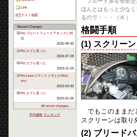
フルード系を全部交換
Link
ほんとはもっと少なく
テスト地図
るので・・・（'A`）
Recent Changes
格闘手順
Re:ブルートフォースアタックに対
抗
(1) スクリー
2025-08-30
Re:エヴォ直った
2024-07-28
Re:エヴォ直った
2023-11-26
Re:Linuxコマンドメモとか(find、
mv)
2023-03-30
Re:エヴォ直った
2023-01-06
All recent changes…
でもこのままだと
平均価格
ランキング
スクリーンは取り
(2) ブリー