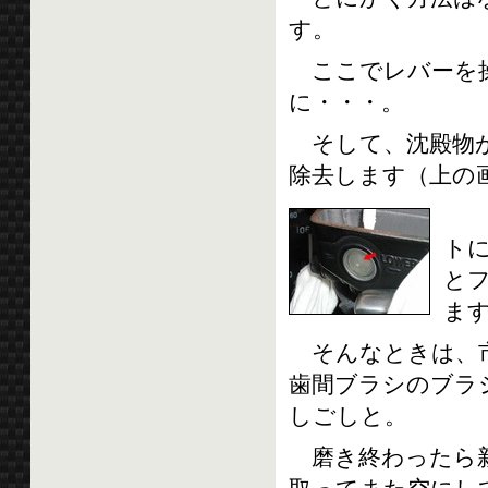
す。
ここでレバーを操
に・・・。
そして、沈殿物が
除去します（上の
ま
ト
と
ま
そんなときは、市
歯間ブラシのブラ
しごしと。
磨き終わったら新