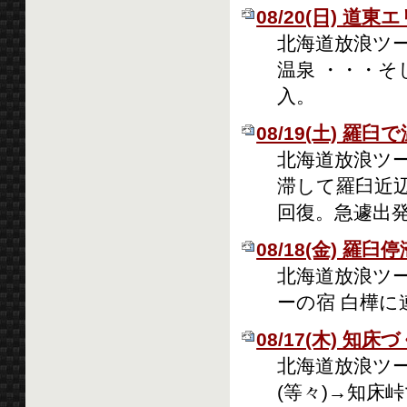
08/20(日) 道
北海道放浪ツーリ
温泉 ・・・
入。
08/19(土) 羅
北海道放浪ツーリ
滞して羅臼近
回復。急遽出発
08/18(金) 羅臼停
北海道放浪ツーリ
ーの宿 白樺に
08/17(木) 知床
北海道放浪ツーリ
(等々)→知床峠で