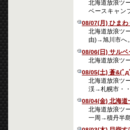
北海道放浪ツー
ベースキャン
08/07(月) ひま
北海道放浪ツーリ
由)→旭川市
08/06(日) サル
北海道放浪ツーリ
08/05(土) 蒼&(ﾟд
北海道放浪ツー
渓→札幌市・
08/04(金) 北
北海道放浪ツーリ
一周→積丹半
08/03(木) 目