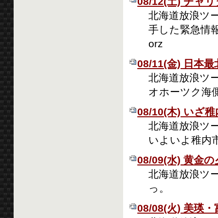
08/12(土) 
北海道放浪ツー
手した緊急情
orz
08/11(金) 日本
北海道放浪ツー
オホーツク海
08/10(木) いざ
北海道放浪ツー
いよいよ稚内市
08/09(水) 黄金
北海道放浪ツーリ
っ。
08/08(火) 美