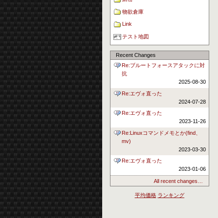
物欲倉庫
Link
テスト地図
Recent Changes
Re:ブルートフォースアタックに対
抗
2025-08-30
Re:エヴォ直った
2024-07-28
Re:エヴォ直った
2023-11-26
Re:Linuxコマンドメモとか(find、
mv)
2023-03-30
Re:エヴォ直った
2023-01-06
All recent changes…
平均価格
ランキング