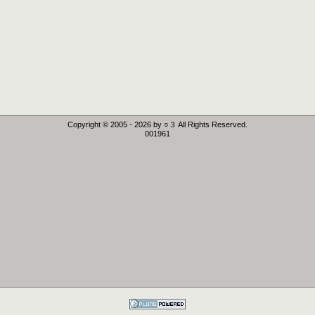
Copyright © 2005 -
2026
by ○３ All Rights Reserved.
001961
Powered by