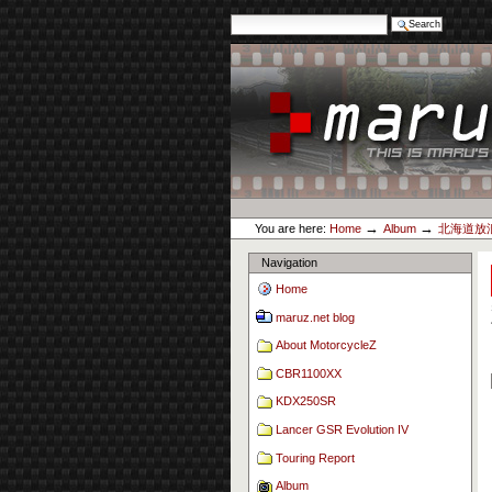
Search Site
Advanced Search…
Skip
to
content.
|
Skip
to
navigation
Personal
maruz.net
tools
→
→
You are here:
Home
Album
北海道放浪
Navigation
Home
maruz.net blog
About MotorcycleZ
CBR1100XX
KDX250SR
Lancer GSR Evolution IV
Touring Report
Album