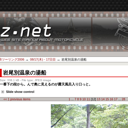
→
→
ツーリング2006
08/17(木) - 17日目
岩尾別温泉の湯船
岩尾別温泉の湯船
Size:
338.1 kB
-
File type:
JPEG image
一番下の段から。んで奥に見えるのが露天風呂入り口っと。
Slide show control
<< 1 previous items
1
...
7
8
9
10
11
[12]
13
14
15
16
17
...
28