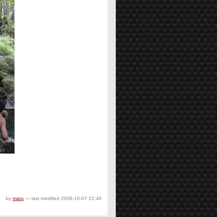
by
maru
—
last modified
2006-10-07 22:46