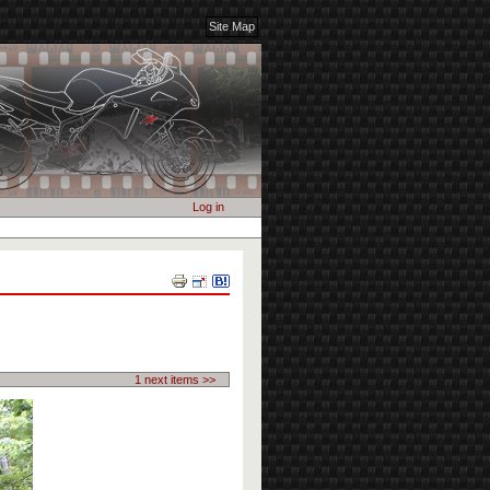
Site Map
Log in
Document
Actions
1 next items >>