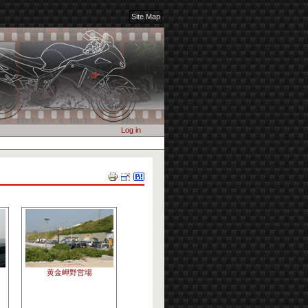
Site Map
Log in
Document
Actions
黄金岬野営場