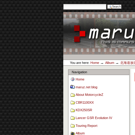
Search Site
Advanced Search…
Skip
to
content.
|
Skip
to
navigation
Personal
maruz.net
tools
→
→
You are here:
Home
Album
北海道放浪
Navigation
Home
maruz.net blog
About MotorcycleZ
CBR1100XX
KDX250SR
Lancer GSR Evolution IV
Touring Report
Album