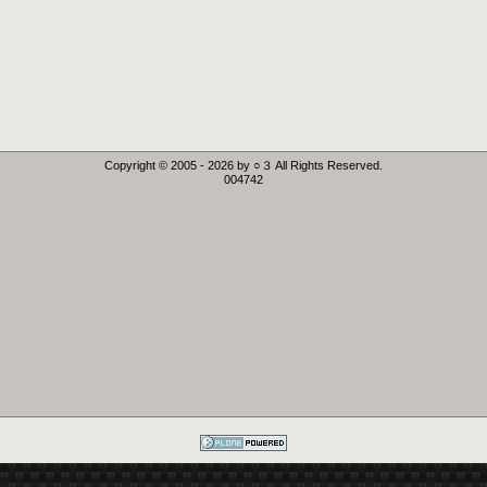
Copyright © 2005 -
2026
by ○３ All Rights Reserved.
004742
Powered by
Plone CMS, the
Open Source