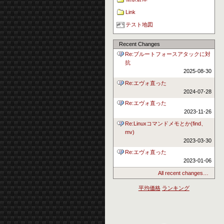
Link
テスト地図
Recent Changes
Re:ブルートフォースアタックに対
抗
2025-08-30
Re:エヴォ直った
2024-07-28
Re:エヴォ直った
2023-11-26
Re:Linuxコマンドメモとか(find、
mv)
2023-03-30
Re:エヴォ直った
2023-01-06
All recent changes…
平均価格
ランキング