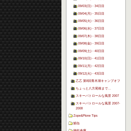
09/03(日) - 34日目
09/04(月) - 35日目
09/05(火) - 36日目
09/06(水) - 37日目
09/07(木) - 38日目
09/08(金) - 39日目
09/09(土) - 40日目
09/10(日) - 41日目
09/11(月) - 42日目
09/12(火) - 43日目
乙乙 第8回青木湖キャンプオフ
ちょっと八方尾根まで…
スキーパトロールな風景 2007
スキーパトロールな風景 2007-
2008
Zope&Plone Tips
鯖缶
物欲倉庫