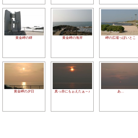
黄金岬の碑
黄金岬の海岸
岬の広場っぽいとこ
黄金岬の夕日
真っ赤にもぉえたぁ～♪
あ…