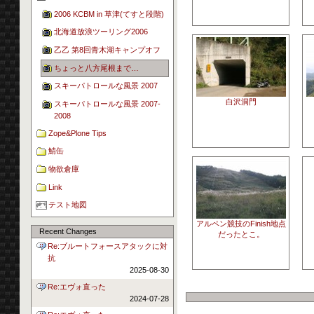
2006 KCBM in 草津(てすと段階)
北海道放浪ツーリング2006
乙乙 第8回青木湖キャンプオフ
ちょっと八方尾根まで…
スキーパトロールな風景 2007
白沢洞門
スキーパトロールな風景 2007-
2008
Zope&Plone Tips
鯖缶
物欲倉庫
Link
テスト地図
アルペン競技のFinish地点
Recent Changes
だったとこ。
Re:ブルートフォースアタックに対
抗
2025-08-30
Re:エヴォ直った
2024-07-28