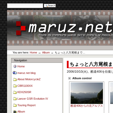
Search Site
Advanced Search…
Skip
to
content.
|
Skip
to
navigation
Personal
maruz.net
tools
→
→
You are here:
Home
Album
ちょっと八方尾根まで…
Navigation
ちょっと八方尾根ま
Home
2006/10/10(火)。酷道40
maruz.net blog
Album control
About MotorcycleZ
CBR1100XX
KDX250SR
Lancer GSR Evolution IV
Touring Report
酷道406からの北アルプス
Album