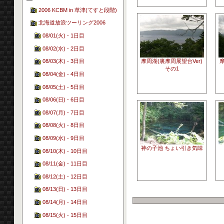
2006 KCBM in 草津(てすと段階)
北海道放浪ツーリング2006
08/01(火) - 1日目
08/02(水) - 2日目
摩周湖(裏摩周展望台Ver)
摩
08/03(木) - 3日目
その1
08/04(金) - 4日目
08/05(土) - 5日目
08/06(日) - 6日目
08/07(月) - 7日目
08/08(火) - 8日目
08/09(水) - 9日目
神の子池 ちょい引き気味
08/10(木) - 10日目
08/11(金) - 11日目
08/12(土) - 12日目
08/13(日) - 13日目
08/14(月) - 14日目
08/15(火) - 15日目