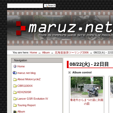
Search Site
Advanced Search…
Skip
to
content.
|
Skip
to
navigation
Personal
maruz.net
tools
→
→
→
You are here:
Home
Album
北海道放浪ツーリング2006
08/22(火) - 2
Navigation
08/22(火) - 22日目
Home
Album control
maruz.net blog
About MotorcycleZ
CBR1100XX
KDX250SR
Lancer GSR Evolution IV
養老牛からまつの湯に到着
の図
Touring Report
Album