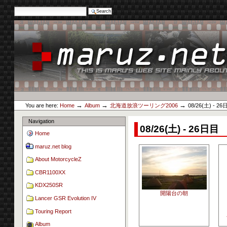
Search Site
Advanced Search…
Skip
to
content.
|
Skip
to
navigation
Personal
maruz.net
tools
→
→
→
You are here:
Home
Album
北海道放浪ツーリング2006
08/26(土) - 2
Navigation
08/26(土) - 26日目
Home
maruz.net blog
About MotorcycleZ
CBR1100XX
KDX250SR
開陽台の朝
Lancer GSR Evolution IV
Touring Report
Album