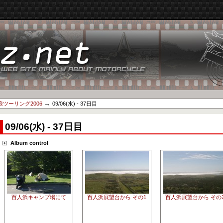
→
ツーリング2006
09/06(水) - 37日目
09/06(水) - 37日目
Album control
百人浜キャンプ場にて
百人浜展望台から その1
百人浜展望台から その