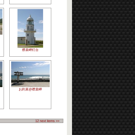
襟裳岬灯台
お約束@襟裳岬
12 next items >>