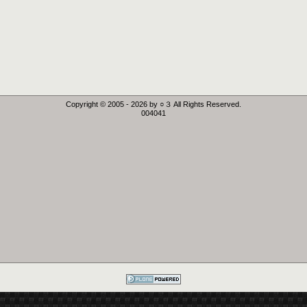
Copyright © 2005 -
2026
by ○３ All Rights Reserved.
004041
Powered by
Plone CMS, the
Open Source