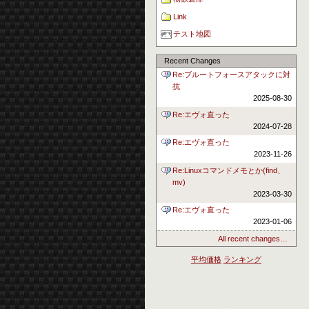
Link
テスト地図
Recent Changes
Re:ブルートフォースアタックに対
抗
2025-08-30
Re:エヴォ直った
2024-07-28
Re:エヴォ直った
2023-11-26
Re:Linuxコマンドメモとか(find、
mv)
2023-03-30
Re:エヴォ直った
2023-01-06
All recent changes…
平均価格
ランキング