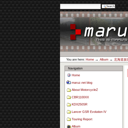
Search Site
Advanced Search…
Skip
to
content.
|
Skip
to
navigation
Personal
maruz.net
tools
→
→
You are here:
Home
Album
北海道放浪
Navigation
Home
maruz.net blog
About MotorcycleZ
CBR1100XX
KDX250SR
Lancer GSR Evolution IV
Touring Report
Album