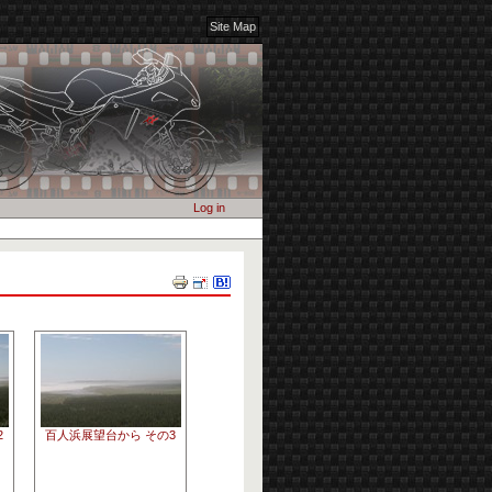
Site Map
Log in
Document
Actions
2
百人浜展望台から その3