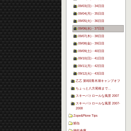
09/03(日) - 34日目
09/04(月) - 35日目
09/05(火) - 36日目
09/06(水) - 37日目
09/07(木) - 38日目
09/08(金) - 39日目
09/09(土) - 40日目
09/10(日) - 41日目
09/11(月) - 42日目
09/12(火) - 43日目
乙乙 第8回青木湖キャンプオフ
ちょっと八方尾根まで…
スキーパトロールな風景 2007
スキーパトロールな風景 2007-
2008
Zope&Plone Tips
鯖缶
物欲倉庫