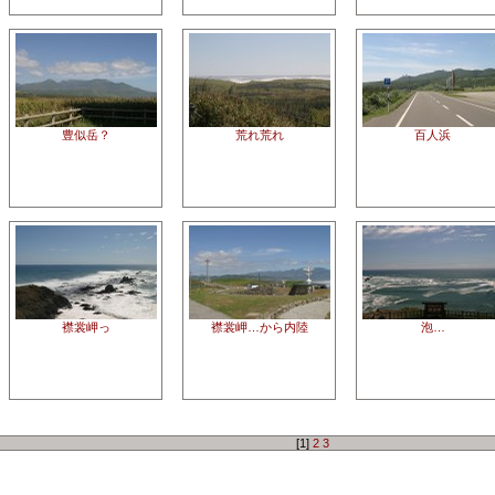
豊似岳？
荒れ荒れ
百人浜
襟裳岬っ
襟裳岬…から内陸
泡…
[1]
2
3