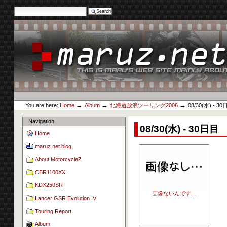
Search Site
Advanced Search…
Skip
to
content.
|
Skip
to
navigation
Personal
maruz.net
tools
→
→
→
You are here:
Home
Album
北海道放浪ツーリング2006
08/30(水) - 3
Navigation
08/30(水) - 30日目
Home
maruz.net blog
About MotorcycleZ
CBR1100XX
KDX250SR
画像ないんです…
Lancer GSR Evolution IV
Touring Report
Album