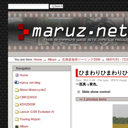
Search Site
Advanced Search…
Skip
to
content.
|
Skip
to
navigation
Personal
maruz.net
tools
→
→
→
You are here:
Home
Album
北海道放浪ツーリング2006
08/07(月) - 7
Navigation
ひまわりひまわりひ
Home
Size:
364.0 kB
-
File type:
JPEG image
maruz.net blog
一面真っ黄色。
About MotorcycleZ
Slide show control
CBR1100XX
<< 1 previous items
KDX250SR
Lancer GSR Evolution IV
Touring Report
Album