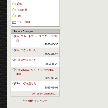
鯖缶
物欲倉庫
Link
テスト地図
Recent Changes
Re:ブルートフォースアタックに対
抗
2025-08-30
Re:エヴォ直った
2024-07-28
Re:エヴォ直った
2023-11-26
Re:Linuxコマンドメモとか(find、
mv)
2023-03-30
Re:エヴォ直った
2023-01-06
All recent changes…
平均価格
ランキング