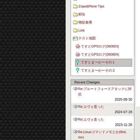
Zope&Plone Tips
鯖缶
物欲倉庫
Link
テスト地図
てすとGPSログ(060803)
てすとGPSログ(060804)
てすとまーかーその１
てすとまーかーその２
Recent Changes
Re:ブルートフォースアタックに対
抗
2025-08-30
Re:エヴォ直った
2024-07-28
Re:エヴォ直った
2023-11-26
Re:Linuxコマンドメモとか(find、
mv)