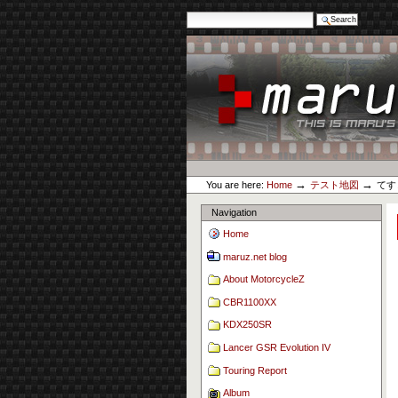
Search Site
Advanced Search…
Skip
to
content.
|
Skip
to
navigation
Personal
maruz.net
tools
→
→
You are here:
Home
テスト地図
てす
Navigation
Home
maruz.net blog
About MotorcycleZ
CBR1100XX
KDX250SR
Lancer GSR Evolution IV
Touring Report
Album