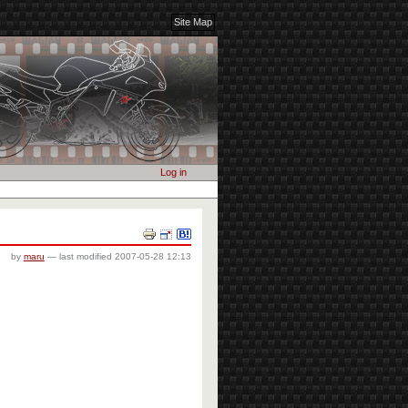
Site Map
Log in
Document
Actions
by
maru
—
last modified
2007-05-28 12:13